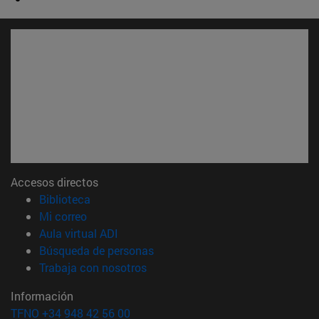
Accesos directos
(abre en nueva ventana)
Biblioteca
(abre en nueva ventana)
Mi correo
(abre en nueva ventana)
Aula virtual ADI
(abre en nueva ventana)
Búsqueda de personas
(abre en nueva ventana)
Trabaja con nosotros
Información
TFNO +34 948 42 56 00