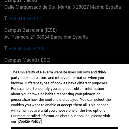
Calle Marquesado de Sta. Marta, 3 28027 Madrid España
T.
+34 914 51 43 41
Campus Barcelona (IESE)
Av. Pearson, 21 08034 Barcelona España
T.
+34 93 253 42 00
Campus Madrid (IESE)
Camino del Cerro Águila 3 28023 Madrid España
The University of Navarra website uses our own and third-
party cookies to store and retrieve information when you
T.
+34 912 11 30 00
browse. Different types of cookies have different purposes.
For example, to identify you as a user, obtain information
Campus Nueva York (IESE)
about your browsing habits respecting your privacy, or
165 W 57th St 10019-2201 Nueva York EE.UU
personalize how the content is displayed. You can select the
cookies you want to enable or accept them all. This banner
T.
+1 646 346 8850
will remain active until you choose one of the two options.
For more detailed information about our cookies, please visit
Campus Munich (IESE)
our
Cookie Policy.
Maria-Theresia-Straße 15 81675 Múnich Alemania