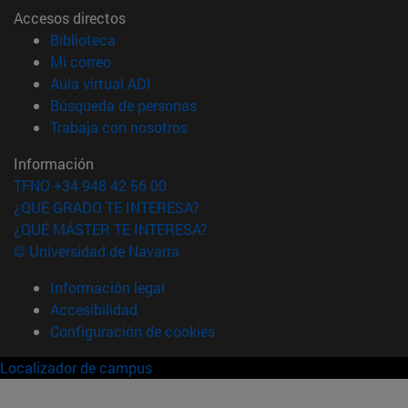
Accesos directos
(abre en nueva ventana)
Biblioteca
(abre en nueva ventana)
Mi correo
(abre en nueva ventana)
Aula virtual ADI
(abre en nueva ventana)
Búsqueda de personas
(abre en nueva ventana)
Trabaja con nosotros
Información
TFNO +34 948 42 56 00
¿QUÉ GRADO TE INTERESA?
¿QUÉ MÁSTER TE INTERESA?
© Universidad de Navarra
Información legal
Accesibilidad
Configuración de cookies
Localizador de campus