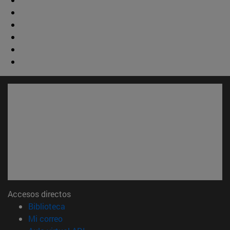
Accesos directos
(abre en nueva ventana)
Biblioteca
(abre en nueva ventana)
Mi correo