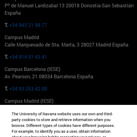
Pº de Manuel Lardizabal 13 20018 Donostia-San Sebastián
España
T.
+34 943 21 98 77
Campus Madrid
Calle Marquesado de Sta. Marta, 3 28027 Madrid España
T.
+34 914 51 43 41
Campus Barcelona (IESE)
Av. Pearson, 21 08034 Barcelona España
T.
+34 93 253 42 00
Campus Madrid (IESE)
Camino del Cerro Águila 3 28023 Madrid España
The University of Navarra website uses our own and third-
party cookies to store and retrieve information when you
T.
+34 912 11 30 00
browse. Different types of cookies have different purposes.
For example, to identify you as a user, obtain information
Campus Nueva York (IESE)