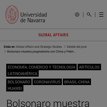
GLOBAL AFFAIRS
Estás en:
Global Affairs and Strategic Studies
Detalle del post
Bolsonaro muestra pragmatismo con China y Pekín le perdona su retórica en la pandemia
ECONOMÍA, COMERCIO Y TECNOLOGÍA
ARTÍCULOS
LATINOAMÉRICA
BOLSONARO
CORONAVIRUS
BRASIL-CHINA
HUAWEI
Bolsonaro muestra