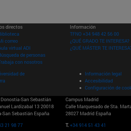
os directos
Información
(abre en nueva ventana)
Biblioteca
TFNO +34 948 42 56 00
(abre en nueva ventana)
Mi correo
¿QUÉ GRADO TE INTERESA?
(abre en nueva ventana)
Aula virtual ADI
¿QUÉ MÁSTER TE INTERESA
(abre en nueva ventana)
Búsqueda de personas
(abre en nueva ventana)
Trabaja con nosotros
versidad de
Información legal
rra
Accesibilidad
Configuración de coo
Donostia-San Sebastián
Campus Madrid
anuel Lardizabal 13 20018
Calle Marquesado de Sta. Marta
a-San Sebastián España
28027 Madrid España
43 21 98 77
T.
+34 914 51 43 41