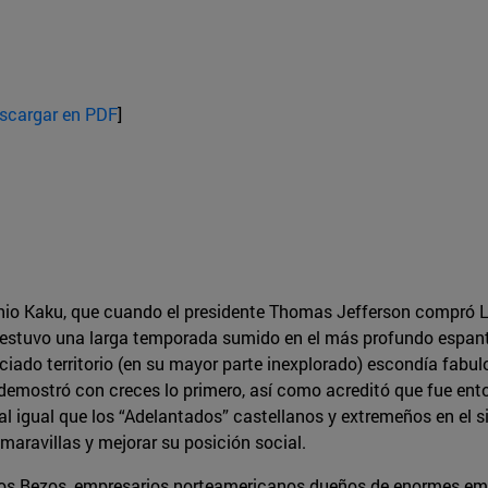
scargar en PDF
]
hio Kaku, que cuando el presidente Thomas Jefferson compró L
, estuvo una larga temporada sumido en el más profundo espanto
ciado territorio (en su mayor parte inexplorado) escondía fabulos
demostró con creces lo primero, así como acreditó que fue ent
al igual que los “Adelantados” castellanos y extremeños en el 
maravillas y mejorar su posición social.
 los Bezos, empresarios norteamericanos dueños de enormes emp