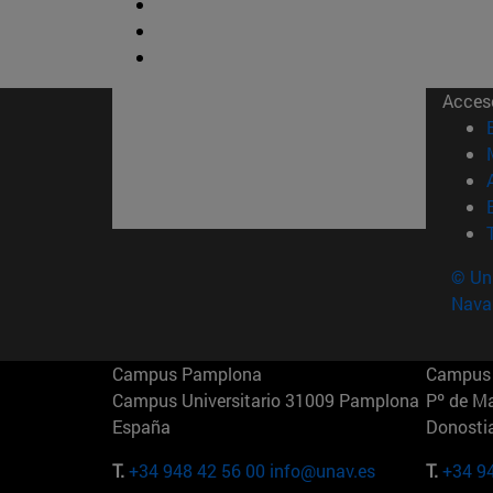
Acces
© Uni
Nava
Campus Pamplona
Campus 
Campus Universitario 31009 Pamplona
Pº de M
España
Donosti
T.
+34 948 42 56 00
info@unav.es
T.
+34 9