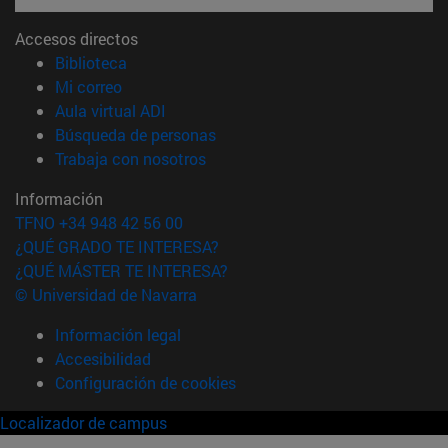
Accesos directos
(abre en nueva ventana)
Biblioteca
(abre en nueva ventana)
Mi correo
(abre en nueva ventana)
Aula virtual ADI
(abre en nueva ventana)
Búsqueda de personas
(abre en nueva ventana)
Trabaja con nosotros
Información
TFNO +34 948 42 56 00
¿QUÉ GRADO TE INTERESA?
¿QUÉ MÁSTER TE INTERESA?
© Universidad de Navarra
Información legal
Accesibilidad
Configuración de cookies
Localizador de campus