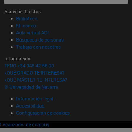
Accesos directos
(abre en nueva ventana)
Biblioteca
(abre en nueva ventana)
Mi correo
(abre en nueva ventana)
Aula virtual ADI
(abre en nueva ventana)
Búsqueda de personas
(abre en nueva ventana)
Trabaja con nosotros
Información
TFNO +34 948 42 56 00
¿QUÉ GRADO TE INTERESA?
¿QUÉ MÁSTER TE INTERESA?
© Universidad de Navarra
Información legal
Accesibilidad
Configuración de cookies
Localizador de campus