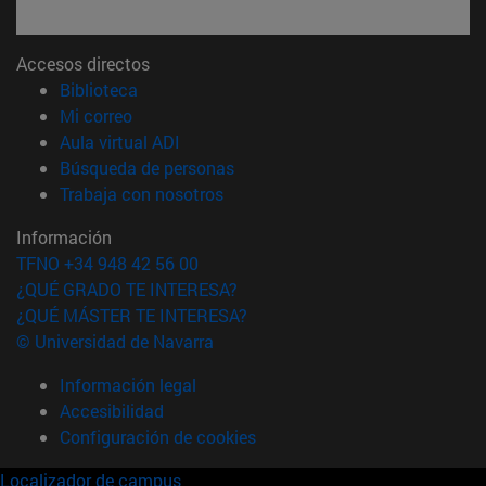
Accesos directos
(abre en nueva ventana)
Biblioteca
(abre en nueva ventana)
Mi correo
(abre en nueva ventana)
Aula virtual ADI
(abre en nueva ventana)
Búsqueda de personas
(abre en nueva ventana)
Trabaja con nosotros
Información
TFNO +34 948 42 56 00
¿QUÉ GRADO TE INTERESA?
¿QUÉ MÁSTER TE INTERESA?
© Universidad de Navarra
Información legal
Accesibilidad
Configuración de cookies
Localizador de campus