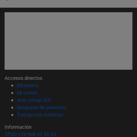
Accesos directos
(abre en nueva ventana)
Biblioteca
(abre en nueva ventana)
Mi correo
(abre en nueva ventana)
Aula virtual ADI
(abre en nueva ventana)
Búsqueda de personas
(abre en nueva ventana)
Trabaja con nosotros
Información
TFNO +34 948 42 56 00