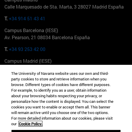
Calle Marquesado de Sta. Marta, 3 28027 Madrid España
T.
+34 914 51 43 41
Campus Barcelona (IESE)
Av. Pearson, 21 08034 Barcelona España
T.
+34 93 253 42 00
Campus Madrid (IESE)
Camino del Cerro Águila 3 28023 Madrid España
The University of Navarra website uses our own and third-
party cookies to store and retrieve information when you
T.
+34 912 11 30 00
browse. Different types of cookies have different purposes.
For example, to identify you as a user, obtain information
Campus Nueva York (IESE)
about your browsing habits respecting your privacy, or
165 W 57th St 10019-2201 Nueva York EE.UU
personalize how the content is displayed. You can select the
cookies you want to enable or accept them all. This banner
T.
+1 646 346 8850
will remain active until you choose one of the two options.
For more detailed information about our cookies, please visit
Campus Munich (IESE)
our
Cookie Policy.
Maria-Theresia-Straße 15 81675 Múnich Alemania