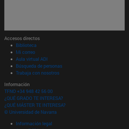
Accesos directos
(abre en nueva ventana)
Biblioteca
(abre en nueva ventana)
Mi correo
(abre en nueva ventana)
Aula virtual ADI
(abre en nueva ventana)
Búsqueda de personas
(abre en nueva ventana)
Trabaja con nosotros
Información
TFNO +34 948 42 56 00
¿QUÉ GRADO TE INTERESA?
¿QUÉ MÁSTER TE INTERESA?
© Universidad de Navarra
Información legal