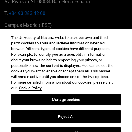
Av. Pearson, 21 08034 Barcelona España
T.
+34 93 253 42 00
Campus Madrid (IESE)
Camino del Cerro Águila 3 28023 Madrid España
The University of Navarra website uses our own and third-
party cookies to store and retrieve information when you
T.
+34 912 11 30 00
browse. Different types of cookies have different purposes.
For example, to identify you as a user, obtain information
Campus Nueva York (IESE)
about your browsing habits respecting your privacy, or
165 W 57th St 10019-2201 Nueva York EE.UU
personalize how the content is displayed. You can select the
cookies you want to enable or accept them all. This banner
T.
+1 646 346 8850
will remain active until you choose one of the two options.
For more detailed information about our cookies, please visit
Campus Munich (IESE)
our
Cookie Policy.
Maria-Theresia-Straße 15 81675 Múnich Alemania
Manage cookies
T.
+49 89 24209790
Reject All
Campus Sao Paulo (IESE)
Rua Martiniano de Carvalho, 573 01321001 Bela Vista Brasil