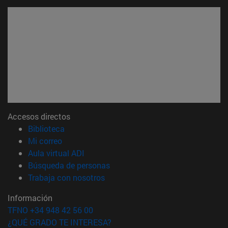
Accesos directos
(abre en nueva ventana)
Biblioteca
(abre en nueva ventana)
Mi correo
(abre en nueva ventana)
Aula virtual ADI
(abre en nueva ventana)
Búsqueda de personas
(abre en nueva ventana)
Trabaja con nosotros
Información
TFNO +34 948 42 56 00
¿QUÉ GRADO TE INTERESA?