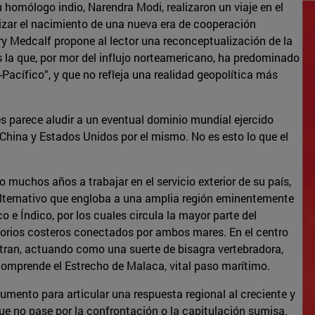
 homólogo indio, Narendra Modi, realizaron un viaje en el
lizar el nacimiento de una nueva era de cooperación
ory Medcalf propone al lector una reconceptualización de la
 la que, por mor del influjo norteamericano, ha predominado
Pacífico”, y que no refleja una realidad geopolítica más
es parece aludir a un eventual dominio mundial ejercido
e China y Estados Unidos por el mismo. No es esto lo que el
 muchos años a trabajar en el servicio exterior de su país,
alternativo que engloba a una amplia región eminentemente
e Índico, por los cuales circula la mayor parte del
itorios costeros conectados por ambos mares. En el centro
tran, actuando como una suerte de bisagra vertebradora,
 comprende el Estrecho de Malaca, vital paso marítimo.
gumento para articular una respuesta regional al creciente y
 no pase por la confrontación o la capitulación sumisa.