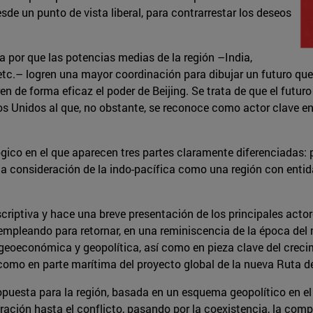
sde un punto de vista liberal, para contrarrestar los deseos
a por que las potencias medias de la región –India,
 etc.– logren una mayor coordinación para dibujar un futuro que
en de forma eficaz el poder de Beijing. Se trata de que el futur
 Unidos al que, no obstante, se reconoce como actor clave en 
gico en el que aparecen tres partes claramente diferenciadas: p
la consideración de la indo-pacífica como una región con entida
scriptiva y hace una breve presentación de los principales actor
 empleando para retornar, en una reminiscencia de la época del
geoeconómica y geopolítica, así como en pieza clave del crec
 como en parte marítima del proyecto global de la nueva Ruta d
ropuesta para la región, basada en un esquema geopolítico en el
ración hasta el conflicto, pasando por la coexistencia, la comp