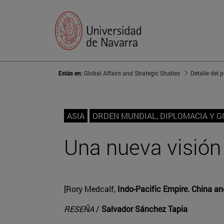
Estás en:
Global Affairs and Strategic Studies
Detalle del 
ASIA
ORDEN MUNDIAL, DIPLOMACIA Y 
Una nueva visión 
[Rory Medcalf,
Indo-Pacific Empire. China an
RESEÑA
/
Salvador Sánchez Tapia