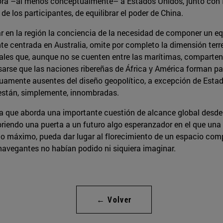
rpora –al menos conceptualmente– a Estados Unidos, junto con 
 los participantes, de equilibrar el poder de China.
ar en la región la conciencia de la necesidad de componer un eq
 centrada en Australia, omite por completo la dimensión terres
les que, aunque no se cuenten entre las marítimas, comparten c
arse que las naciones ribereñas de África y América forman part
uamente ausentes del diseño geopolítico, a excepción de Estado
 están, simplemente, innombradas.
obra que aborda una importante cuestión de alcance global desde
abriendo una puerta a un futuro algo esperanzador en el que una
o máximo, pueda dar lugar al florecimiento de un espacio com
avegantes no habían podido ni siquiera imaginar.
← Volver