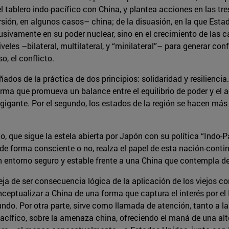
l tablero indo-pacífico con China, y plantea acciones en las tre
rsión, en algunos casos– china; de la disuasión, en la que Est
usivamente en su poder nuclear, sino en el crecimiento de las c
niveles –bilateral, multilateral, y “minilateral”– para generar 
o, el conflicto.
dos de la práctica de dos principios: solidaridad y resilienci
rma que promueva un balance entre el equilibrio de poder y el 
gigante. Por el segundo, los estados de la región se hacen más
, que sigue la estela abierta por Japón con su política “Indo-P
e forma consciente o no, realza el papel de esta nación-contine
 un entorno seguro y estable frente a una China que contempla
a de ser consecuencia lógica de la aplicación de los viejos co
eptualizar a China de una forma que captura el interés por el Í
undo. Por otra parte, sirve como llamada de atención, tanto a 
cífico, sobre la amenaza china, ofreciendo el maná de una alter