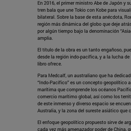
En 2016, el primer ministro Abe de Japón y su
tren bala que une Tokio con Kobe para visua
bilateral. Sobre la base de esta anécdota, R
región más dinámica del globo que deje atrás
por algún tiempo bajo la denominación “Asia-
amplia.
El título de la obra es un tanto engañoso, pu
desde la región indo-pacífica, y a la lucha d
libro ofrece.
Para Medcalf, un australiano que ha dedicado
“Indo-Pacífico” es un concepto geopolítico 
marítima que comprende los océanos Pacífico 
comercio marítimo global, así como los terr
de este inmenso y diverso espacio se encuen
Australia, y la zona del sureste asiático que
El enfoque geopolítico propuesto sirve de ar
cada vez más amenazador poder de China, que