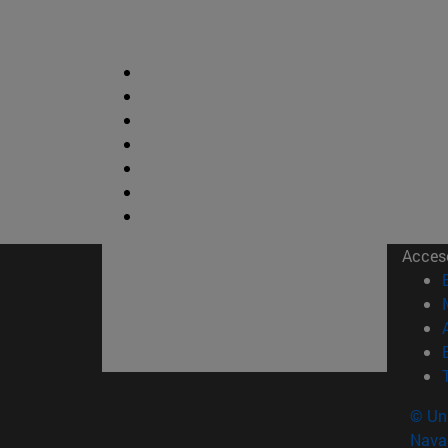
Acces
© Uni
Nava