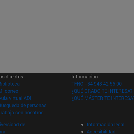
os directos
Información
(abre en nueva ventana)
Biblioteca
TFNO +34 948 42 56 00
(abre en nueva ventana)
Mi correo
¿QUÉ GRADO TE INTERESA?
(abre en nueva ventana)
Aula virtual ADI
¿QUÉ MÁSTER TE INTERESA
(abre en nueva ventana)
Búsqueda de personas
(abre en nueva ventana)
Trabaja con nosotros
versidad de
Información legal
rra
Accesibilidad