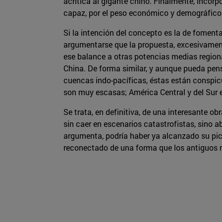
acrítica al gigante chino. Finalmente, inco
capaz, por el peso económico y demográfico de
Si la intención del concepto es la de foment
argumentarse que la propuesta, excesivamente
ese balance a otras potencias medias regiona
China. De forma similar, y aunque pueda pens
cuencas indo-pacíficas, éstas están conspic
son muy escasas; América Central y del Sur
Se trata, en definitiva, de una interesante 
sin caer en escenarios catastrofistas, sino 
argumenta, podría haber ya alcanzado su pic
reconectado de una forma que los antiguos n