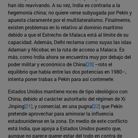
han ido reavivando. A su vez, India es contraria a la
hegemonía china; no quiere verse subyugada por Pekín y
apuesta claramente por el multilateralismo. Finalmente,
existen problemas en lo relativo al dominio marítimo
debido a que el Estrecho de Malaca está al límite de su
capacidad. Además, Delhi reclama como suyas las islas
Adaman y Nicobar, en la ruta de acceso a Malaca. Es
más, como India ahora se encuentra muy por debajo del
poder militar y económico de China
[20]
–roto el
equilibrio que había entre las dos potencias en 1980–,
intenta poner trabas a Pekín para así contenerle.
Estados Unidos mantiene roces de tipo ideológico con
China, debido al carácter autoritario del régimen de Xi
Jinping
[21]
, y comercial, en una pugna
[22]
que Pekín
pretende aprovechar para aminorar la influencia
estadounidense en la zona. En medio de este conflicto
está India, que apoya a Estados Unidos puesto que,
aunque no parece querer estar del todo en contra de