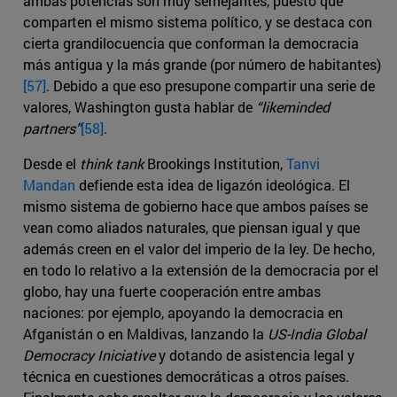
ambas potencias son muy semejantes, puesto que
comparten el mismo sistema político, y se destaca con
cierta grandilocuencia que conforman la democracia
más antigua y la más grande (por número de habitantes)
[57]
. Debido a que eso presupone compartir una serie de
valores, Washington gusta hablar de
“likeminded
partners”
[58]
.
Desde el
think tank
Brookings Institution,
Tanvi
Mandan
defiende esta idea de ligazón ideológica. El
mismo sistema de gobierno hace que ambos países se
vean como aliados naturales, que piensan igual y que
además creen en el valor del imperio de la ley. De hecho,
en todo lo relativo a la extensión de la democracia por el
globo, hay una fuerte cooperación entre ambas
naciones: por ejemplo, apoyando la democracia en
Afganistán o en Maldivas, lanzando la
US-India Global
Democracy Iniciative
y dotando de asistencia legal y
técnica en cuestiones democráticas a otros países.