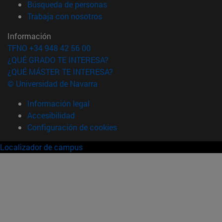
(abre en nueva ventana)
Búsqueda de personas
(abre en nueva ventana)
Trabaja con nosotros
Información
TFNO +34 948 42 56 00
¿QUÉ GRADO TE INTERESA?
¿QUÉ MÁSTER TE INTERESA?
© Universidad de Navarra
Información legal
Accesibilidad
Configuración de cookies
Localizador de campus