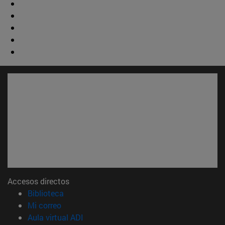
Accesos directos
(abre en nueva ventana)
Biblioteca
(abre en nueva ventana)
Mi correo
(abre en nueva ventana)
Aula virtual ADI