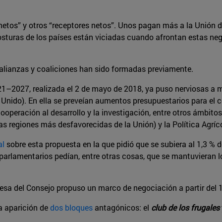
netos” y otros “receptores netos”. Unos pagan más a la Unión de
 posturas de los países están viciadas cuando afrontan estas n
 alianzas y coaliciones han sido formadas previamente.
1–2027, realizada el 2 de mayo de 2018, ya puso nerviosas a 
Unido). En ella se preveían aumentos presupuestarios para el con
 cooperación al desarrollo y la investigación, entre otros ámbitos
as regiones más desfavorecidas de la Unión) y la Política Agrí
al
sobre esta propuesta en la que pidió que se subiera al 1,3 % 
 parlamentarios pedían, entre otras cosas, que se mantuvieran l
ndesa del Consejo propuso un marco de negociación a partir del 
a aparición de
dos bloques
antagónicos: el
club de los frugales