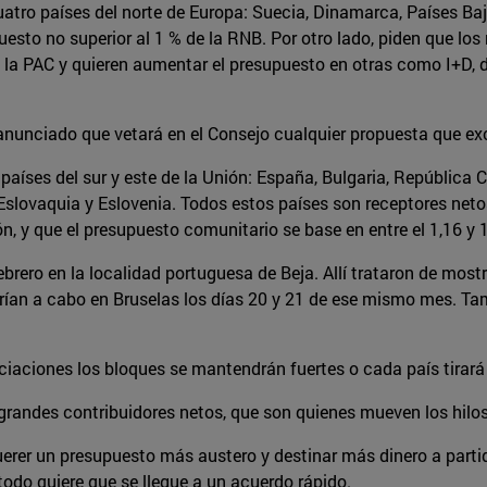
tro países del norte de Europa: Suecia, Dinamarca, Países Baj
esto no superior al 1 % de la RNB. Por otro lado, piden que los
la PAC y quieren aumentar el presupuesto en otras como I+D, d
a anunciado que vetará en el Consejo cualquier propuesta que ex
países del sur y este de la Unión: España, Bulgaria, República C
, Eslovaquia y Eslovenia. Todos estos países son receptores n
ón, y que el presupuesto comunitario se base en entre el 1,16 y 
ebrero en la localidad portuguesa de Beja. Allí trataron de mos
varían a cabo en Bruselas los días 20 y 21 de ese mismo mes. T
ociaciones los bloques se mantendrán fuertes o cada país tirar
randes contribuidores netos, que son quienes mueven los hilos 
uerer un presupuesto más austero y destinar más dinero a part
todo quiere que se llegue a un acuerdo rápido.