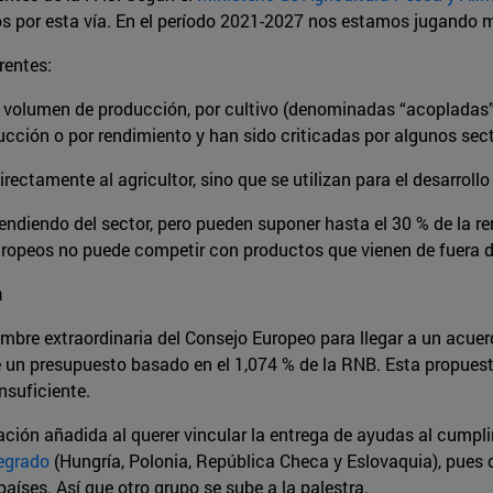
os por esta vía. En el período 2021-2027 nos estamos jugando m
rentes:
volumen de producción, por cultivo (denominadas “acopladas”),
ucción o por rendimiento y han sido criticadas por algunos sec
ectamente al agricultor, sino que se utilizan para el desarrollo
endiendo del sector, pero pueden suponer hasta el 30 % de la re
uropeos no puede competir con productos que vienen de fuera d
a
umbre extraordinaria del Consejo Europeo para llegar a un acu
de un presupuesto basado en el 1,074 % de la RNB. Esta propuest
nsuficiente.
ción añadida al querer vincular la entrega de ayudas al cumpl
egrado
(Hungría, Polonia, República Checa y Eslovaquia), pues 
aíses. Así que otro grupo se sube a la palestra.