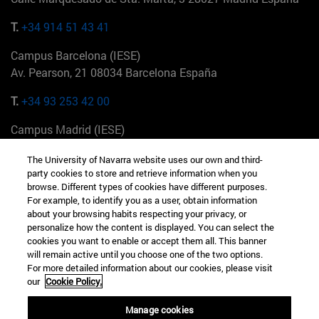
T.
+34 914 51 43 41
Campus Barcelona (IESE)
Av. Pearson, 21 08034 Barcelona España
T.
+34 93 253 42 00
Campus Madrid (IESE)
Camino del Cerro Águila 3 28023 Madrid España
The University of Navarra website uses our own and third-
party cookies to store and retrieve information when you
T.
+34 912 11 30 00
browse. Different types of cookies have different purposes.
For example, to identify you as a user, obtain information
Campus Nueva York (IESE)
about your browsing habits respecting your privacy, or
165 W 57th St 10019-2201 Nueva York EE.UU
personalize how the content is displayed. You can select the
cookies you want to enable or accept them all. This banner
T.
+1 646 346 8850
will remain active until you choose one of the two options.
For more detailed information about our cookies, please visit
Campus Munich (IESE)
our
Cookie Policy.
Maria-Theresia-Straße 15 81675 Múnich Alemania
Manage cookies