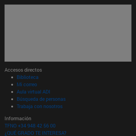
Accesos directos
(abre en nueva ventana)
Biblioteca
(abre en nueva ventana)
Mi correo
(abre en nueva ventana)
Aula virtual ADI
(abre en nueva ventana)
Búsqueda de personas
(abre en nueva ventana)
Trabaja con nosotros
Información
TFNO +34 948 42 56 00
¿QUÉ GRADO TE INTERESA?