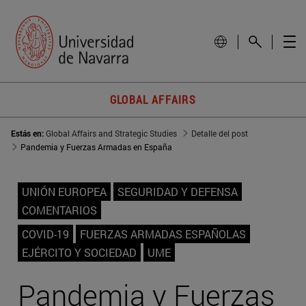
GLOBAL AFFAIRS
Estás en:
Global Affairs and Strategic Studies
Detalle del post
Pandemia y Fuerzas Armadas en España
UNIÓN EUROPEA
SEGURIDAD Y DEFENSA
COMENTARIOS
COVID-19
FUERZAS ARMADAS ESPAÑOLAS
EJÉRCITO Y SOCIEDAD
UME
Pandemia y Fuerzas