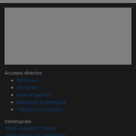
Accesos directos
(abre en nueva ventana)
Biblioteca
(abre en nueva ventana)
Mi correo
(abre en nueva ventana)
Aula virtual ADI
(abre en nueva ventana)
Búsqueda de personas
(abre en nueva ventana)
Trabaja con nosotros
Información
TFNO +34 948 42 56 00
¿QUÉ GRADO TE INTERESA?