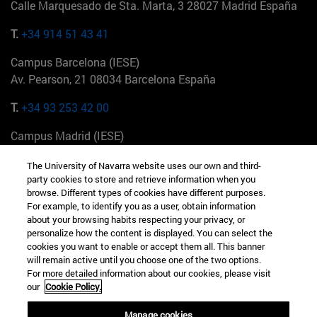
Calle Marquesado de Sta. Marta, 3 28027 Madrid España
T.
+34 914 51 43 41
Campus Barcelona (IESE)
Av. Pearson, 21 08034 Barcelona España
T.
+34 93 253 42 00
Campus Madrid (IESE)
Camino del Cerro Águila 3 28023 Madrid España
The University of Navarra website uses our own and third-
party cookies to store and retrieve information when you
T.
+34 912 11 30 00
browse. Different types of cookies have different purposes.
For example, to identify you as a user, obtain information
Campus Nueva York (IESE)
about your browsing habits respecting your privacy, or
165 W 57th St 10019-2201 Nueva York EE.UU
personalize how the content is displayed. You can select the
cookies you want to enable or accept them all. This banner
T.
+1 646 346 8850
will remain active until you choose one of the two options.
For more detailed information about our cookies, please visit
Campus Munich (IESE)
our
Cookie Policy.
Maria-Theresia-Straße 15 81675 Múnich Alemania
Manage cookies