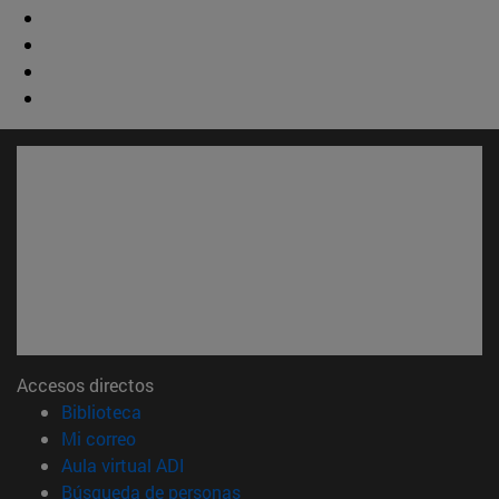
Accesos directos
(abre en nueva ventana)
Biblioteca
(abre en nueva ventana)
Mi correo
(abre en nueva ventana)
Aula virtual ADI
(abre en nueva ventana)
Búsqueda de personas