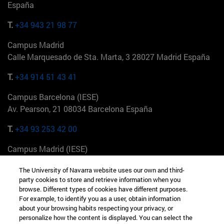
España
T.
+34 943 21 98 77
Campus Madrid
Calle Marquesado de Sta. Marta, 3 28027 Madrid España
T.
+34 914 51 43 41
Campus Barcelona (IESE)
Av. Pearson, 21 08034 Barcelona España
T.
+34 93 253 42 00
Campus Madrid (IESE)
Camino del Cerro Águila 3 28023 Madrid España
The University of Navarra website uses our own and third-
party cookies to store and retrieve information when you
T.
+34 912 11 30 00
browse. Different types of cookies have different purposes.
For example, to identify you as a user, obtain information
Campus Nueva York (IESE)
about your browsing habits respecting your privacy, or
165 W 57th St 10019-2201 Nueva York EE.UU
personalize how the content is displayed. You can select the