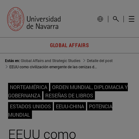
GLOBAL AFFAIRS
Estás en:
Global Affairs and Strategic Studies
Detalle del post
EEUU como civilización emergente de las cenizas de Occidente
NORTEAMÉRICA
ORDEN MUNDIAL, DIPLOMACIA Y
GOBERNANZA
RESEÑAS DE LIBROS
ESTADOS UNIDOS
EEUU-CHINA
POTENCIA
MUNDIAL
EEUU como