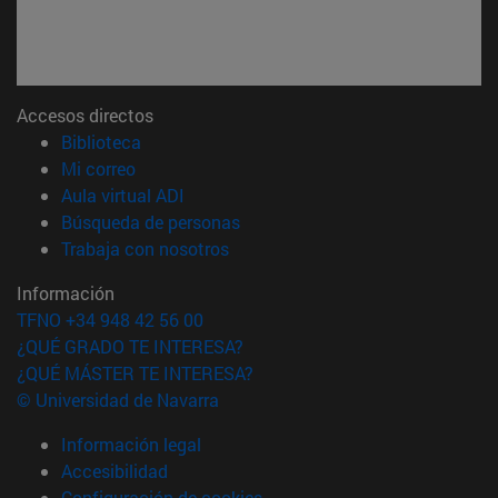
Accesos directos
(abre en nueva ventana)
Biblioteca
(abre en nueva ventana)
Mi correo
(abre en nueva ventana)
Aula virtual ADI
(abre en nueva ventana)
Búsqueda de personas
(abre en nueva ventana)
Trabaja con nosotros
Información
TFNO +34 948 42 56 00
¿QUÉ GRADO TE INTERESA?
¿QUÉ MÁSTER TE INTERESA?
© Universidad de Navarra
Información legal
Accesibilidad
Configuración de cookies