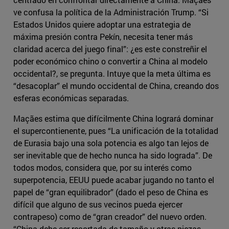
ve confusa la política de la Administración Trump. “Si
Estados Unidos quiere adoptar una estrategia de
máxima presión contra Pekín, necesita tener más
claridad acerca del juego final”: ¿es este constreñir el
poder económico chino o convertir a China al modelo
occidental?, se pregunta. Intuye que la meta última es
“desacoplar” el mundo occidental de China, creando dos
esferas económicas separadas.
Maçães estima que difícilmente China logrará dominar
el supercontienente, pues “La unificación de la totalidad
de Eurasia bajo una sola potencia es algo tan lejos de
ser inevitable que de hecho nunca ha sido lograda”. De
todos modos, considera que, por su interés como
superpotencia, EEUU puede acabar jugando no tanto el
papel de “gran equilibrador” (dado el peso de China es
difícil que alguno de sus vecinos pueda ejercer
contrapeso) como de “gran creador” del nuevo orden.
“China debe ser recortada de tamaño y otras piezas