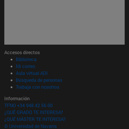
Accesos directos
(abre en nueva ventana)
Biblioteca
(abre en nueva ventana)
Mi correo
(abre en nueva ventana)
Aula virtual ADI
(abre en nueva ventana)
Búsqueda de personas
(abre en nueva ventana)
Trabaja con nosotros
Información
TFNO +34 948 42 56 00
¿QUÉ GRADO TE INTERESA?
¿QUÉ MÁSTER TE INTERESA?
© Universidad de Navarra