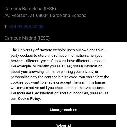
Campus Barcelona (IESE)
Av. Pearson, 21 08034 Barcelona España
T.
+34 93 253 42 00
Campus Madrid (IESE)
Camino del Cerro Águila 3 28023 Madrid España
The University of Navarra website uses our own and third-
party cookies to store and retrieve information when you
T.
+34 912 11 30 00
browse. Different types of cookies have different purposes.
For example, to identify you as a user, obtain information
Campus Nueva York (IESE)
about your browsing habits respecting your privacy, or
165 W 57th St 10019-2201 Nueva York EE.UU
personalize how the content is displayed. You can select the
cookies you want to enable or accept them all. This banner
T.
+1 646 346 8850
will remain active until you choose one of the two options.
For more detailed information about our cookies, please visit
Campus Munich (IESE)
our
Cookie Policy.
Maria-Theresia-Straße 15 81675 Múnich Alemania
Manage cookies
T.
+49 89 24209790
Reject All
Campus Sao Paulo (IESE)