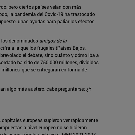
rdo, pero ciertos países veían con más
todo, la pandemia del Covid-19 ha trastocado
upuesto, unas ayudas para paliar los efectos
an los denominados
amigos de la
ifra a la que los frugales (Países Bajos,
obrevolado el debate, sino cuánto y cómo iba a
cordado ha sido de 750.000 millones, divididos
 millones, que se entregarán en forma de
ían algo más austero, cabe preguntarse: ¿Y
s capitales europeas supieron ver rápidamente
 propuestas a nivel europeo no se hicieron
de euros, e incluir este en el MFP 2021-2027.