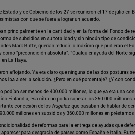
e Estado y de Gobierno de los 27 se reunieron el 17 de julio en
esimistas con que se fuera a lograr un acuerdo.
an principalmente en la cantidad y en la forma del Fondo de r
orma de subsidios en su totalidad y sin ningún tipo de condicio
andés Mark Rutte, querían reducir lo máximo que pudieran el F
 como “precondición absoluta”. “Cualquier ayuda del Norte sign
 en La Haya.
ron aflojando. Ya era claro que ninguna de las dos posturas s
s iba a ser la solución. ¿Pero en qué porcentaje? ¿Y con cond
 no podían ser menos de 400.000 millones, lo que ya era una con
unido Finlandia, esa cifra no podía superar los 350.000 millones,
ortante concesión de los
frugales
, que pasaban de hablar de ce
90.000 millones en subsidios y 360.000 millones en préstamos 
 condicionalidad de reformas para la entrega de ayudas que defe
 aparecer para desgracia de países como España e Italia. Rutt