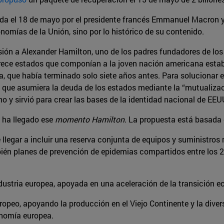
da el 18 de mayo por el presidente francés Emmanuel Macron y 
nomías de la Unión, sino por lo histórico de su contenido.
usión a Alexander Hamilton, uno de los padres fundadores de los
s trece estados que componían a la joven nación americana es
a, que había terminado solo siete años antes. Para solucionar e
a que asumiera la deuda de los estados mediante la “mutualizac
no y sirvió para crear las bases de la identidad nacional de EE
 ha llegado ese
momento Hamilton
. La propuesta está basada
 llegar a incluir una reserva conjunta de equipos y suministros
bién planes de prevención de epidemias compartidos entre los 
ustria europea, apoyada en una aceleración de la transición eco
uropeo, apoyando la producción en el Viejo Continente y la dive
onomía europea.