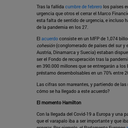
Tras la fallida
cumbre de febrero
los países e
urgencia que otros el cerrar el Marco Financ
esta falta de sentido de urgencia, e incluso
de la pandemia en los 27.
El
acuerdo
consiste en un MFP de 1,074 billo
cohesión
(conglomerado de países del sur y es
Austria, Dinamarca y Suecia) estaban dispues
ser el Fondo de recuperación tras la pandemi
en 390.000 millones que se entregarán a los 
préstamo desembolsables en un 70% entre 2
Las cifras son mareantes, y partiendo de las
cómo se ha llegado a este acuerdo?
El momento Hamilton
Con la llegada del Covid-19 a Europa y una 
que el varapalo iba a ser importante y que ib
esperar. Por ejemplo, el Parlamento Europeo