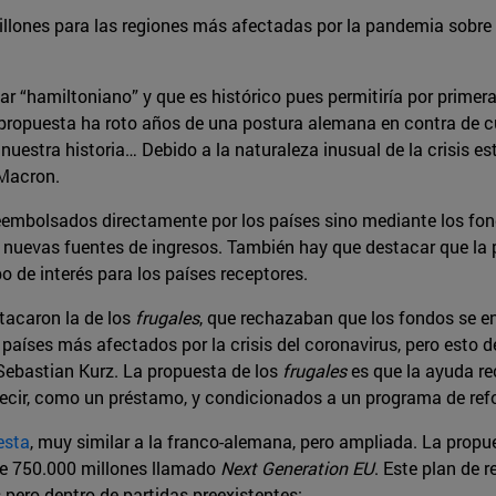
llones para las regiones más afectadas por la pandemia sobre 
 “hamiltoniano” y que es histórico pues permitiría por primera 
 propuesta ha roto años de una postura alemana en contra de c
uestra historia… Debido a la naturaleza inusual de la crisis e
n Macron.
eembolsados directamente por los países sino mediante los fond
e nuevas fuentes de ingresos. También hay que destacar que la
po de interés para los países receptores.
tacaron la de los
frugales
, que rechazaban que los fondos se e
países más afectados por la crisis del coronavirus, pero esto 
 Sebastian Kurz. La propuesta de los
frugales
es que la ayuda r
 decir, como un préstamo, y condicionados a un programa de re
esta
, muy similar a la franco-alemana, pero ampliada. La prop
 de 750.000 millones llamado
Next Generation EU
. Este plan de
ero dentro de partidas preexistentes: