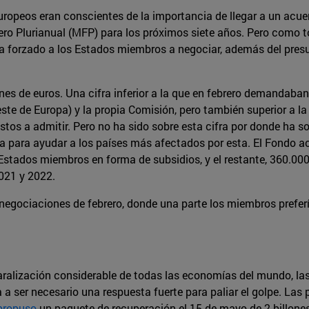
uropeos eran conscientes de la importancia de llegar a un acue
iero Plurianual (MFP) para los próximos siete años. Pero como 
 ha forzado a los Estados miembros a negociar, además del pres
nes de euros. Una cifra inferior a la que en febrero demandab
te de Europa) y la propia Comisión, pero también superior a la c
tos a admitir. Pero no ha sido sobre esta cifra por donde ha s
a para ayudar a los países más afectados por esta. El Fondo a
Estados miembros en forma de subsidios, y el restante, 360.000
021 y 2022.
 negociaciones de febrero, donde una parte los miembros prefer
paralización considerable de todas las economías del mundo, la
a a ser necesario una respuesta fuerte para paliar el golpe. Las
propuso
un paquete de recuperación el 15 de mayo de 2 billones 