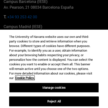
Campus Barcelona (IESE)
Av. Pearson, 21 08034 Barcelona España
T.
+34 93 253 42 00
Campus Madrid (IESE)
Camino del Cerro Águila 3 28023 Madrid España
The University of Navarra website uses our own and third-
party cookies to store and retrieve information when you
T.
+34 912 11 30 00
browse. Different types of cookies have different purposes.
For example, to identify you as a user, obtain information
Campus Nueva York (IESE)
about your browsing habits respecting your privacy, or
165 W 57th St 10019-2201 Nueva York EE.UU
personalize how the content is displayed. You can select the
cookies you want to enable or accept them all. This banner
T.
+1 646 346 8850
will remain active until you choose one of the two options.
For more detailed information about our cookies, please visit
Campus Munich (IESE)
our
Cookie Policy.
Maria-Theresia-Straße 15 81675 Múnich Alemania
Manage cookies
T.
+49 89 24209790
Reject All
Campus Sao Paulo (IESE)
Rua Martiniano de Carvalho, 573 01321001 Bela Vista Brasil