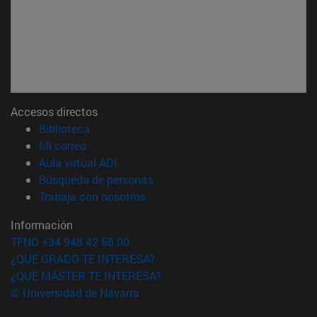
Accesos directos
(abre en nueva ventana)
Biblioteca
(abre en nueva ventana)
Mi correo
(abre en nueva ventana)
Aula virtual ADI
(abre en nueva ventana)
Búsqueda de personas
(abre en nueva ventana)
Trabaja con nosotros
Información
TFNO +34 948 42 56 00
¿QUÉ GRADO TE INTERESA?
¿QUÉ MÁSTER TE INTERESA?
© Universidad de Navarra