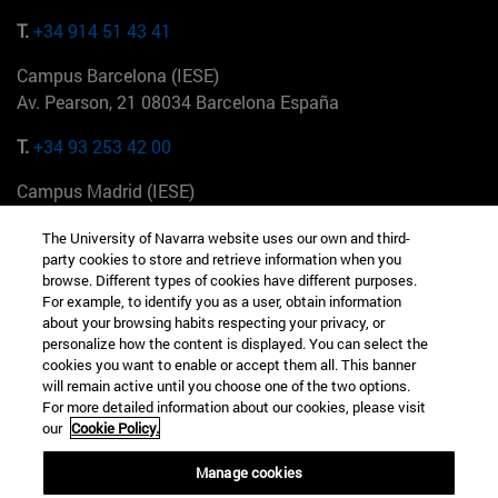
T.
+34 914 51 43 41
Campus Barcelona (IESE)
Av. Pearson, 21 08034 Barcelona España
T.
+34 93 253 42 00
Campus Madrid (IESE)
Camino del Cerro Águila 3 28023 Madrid España
The University of Navarra website uses our own and third-
party cookies to store and retrieve information when you
T.
+34 912 11 30 00
browse. Different types of cookies have different purposes.
For example, to identify you as a user, obtain information
Campus Nueva York (IESE)
about your browsing habits respecting your privacy, or
165 W 57th St 10019-2201 Nueva York EE.UU
personalize how the content is displayed. You can select the
cookies you want to enable or accept them all. This banner
T.
+1 646 346 8850
will remain active until you choose one of the two options.
For more detailed information about our cookies, please visit
Campus Munich (IESE)
our
Cookie Policy.
Maria-Theresia-Straße 15 81675 Múnich Alemania
Manage cookies
T.
+49 89 24209790