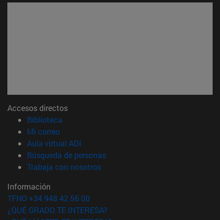
Accesos directos
(abre en nueva ventana)
Biblioteca
(abre en nueva ventana)
Mi correo
(abre en nueva ventana)
Aula virtual ADI
(abre en nueva ventana)
Búsqueda de personas
(abre en nueva ventana)
Trabaja con nosotros
Información
TFNO +34 948 42 56 00
¿QUÉ GRADO TE INTERESA?