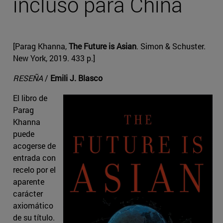
incluso para China
[Parag Khanna,
The Future is Asian
. Simon & Schuster.
New York, 2019. 433 p.]
RESEÑA
/
Emili J. Blasco
El libro de
Parag
Khanna
puede
acogerse de
entrada con
recelo por el
aparente
carácter
axiomático
de su título.