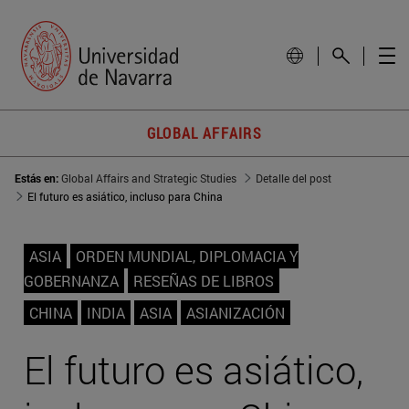
GLOBAL AFFAIRS
Estás en:
Global Affairs and Strategic Studies
Detalle del post
El futuro es asiático, incluso para China
ASIA
ORDEN MUNDIAL, DIPLOMACIA Y
GOBERNANZA
RESEÑAS DE LIBROS
CHINA
INDIA
ASIA
ASIANIZACIÓN
El futuro es asiático,