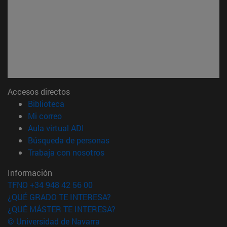
Accesos directos
(abre en nueva ventana)
Biblioteca
(abre en nueva ventana)
Mi correo
(abre en nueva ventana)
Aula virtual ADI
(abre en nueva ventana)
Búsqueda de personas
(abre en nueva ventana)
Trabaja con nosotros
Información
TFNO +34 948 42 56 00
¿QUÉ GRADO TE INTERESA?
¿QUÉ MÁSTER TE INTERESA?
© Universidad de Navarra