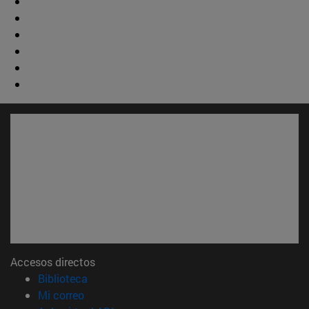
Accesos directos
(abre en nueva ventana)
Biblioteca
(abre en nueva ventana)
Mi correo