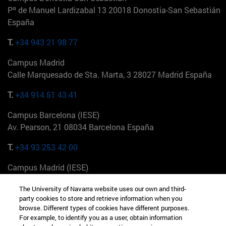
Pº de Manuel Lardizabal 13 20018 Donostia-San Sebastián
España
T.
+34 943 21 98 77
Campus Madrid
Calle Marquesado de Sta. Marta, 3 28027 Madrid España
T.
+34 914 51 43 41
Campus Barcelona (IESE)
Av. Pearson, 21 08034 Barcelona España
T.
+34 93 253 42 00
Campus Madrid (IESE)
Camino del Cerro Águila 3 28023 Madrid España
The University of Navarra website uses our own and third-
party cookies to store and retrieve information when you
T.
+34 912 11 30 00
browse. Different types of cookies have different purposes.
For example, to identify you as a user, obtain information
Campus Nueva York (IESE)