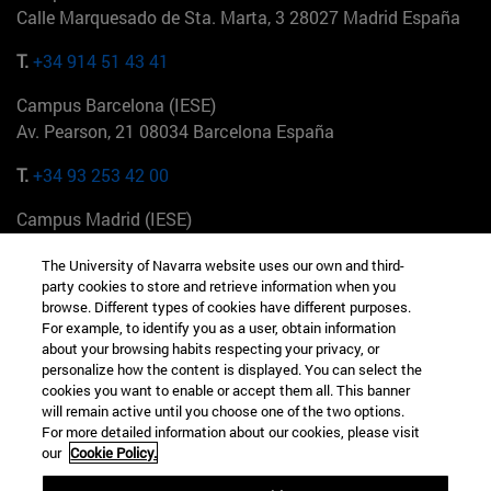
Calle Marquesado de Sta. Marta, 3 28027 Madrid España
T.
+34 914 51 43 41
Campus Barcelona (IESE)
Av. Pearson, 21 08034 Barcelona España
T.
+34 93 253 42 00
Campus Madrid (IESE)
Camino del Cerro Águila 3 28023 Madrid España
The University of Navarra website uses our own and third-
party cookies to store and retrieve information when you
T.
+34 912 11 30 00
browse. Different types of cookies have different purposes.
For example, to identify you as a user, obtain information
Campus Nueva York (IESE)
about your browsing habits respecting your privacy, or
165 W 57th St 10019-2201 Nueva York EE.UU
personalize how the content is displayed. You can select the
cookies you want to enable or accept them all. This banner
T.
+1 646 346 8850
will remain active until you choose one of the two options.
For more detailed information about our cookies, please visit
Campus Munich (IESE)
our
Cookie Policy.
Maria-Theresia-Straße 15 81675 Múnich Alemania