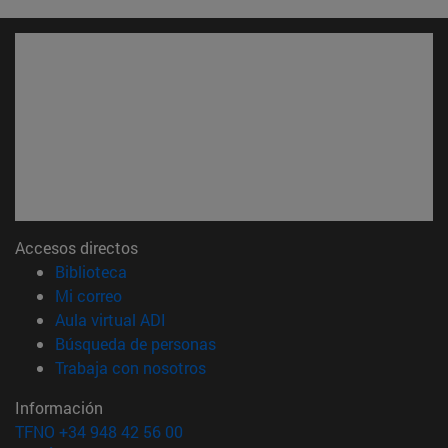
Accesos directos
(abre en nueva ventana)
Biblioteca
(abre en nueva ventana)
Mi correo
(abre en nueva ventana)
Aula virtual ADI
(abre en nueva ventana)
Búsqueda de personas
(abre en nueva ventana)
Trabaja con nosotros
Información
TFNO +34 948 42 56 00