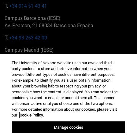
T.
+34 914 51 43 41
Campus Barcelona (IESE)
Av. Pearson, 21 08034 Barcelona España
T.
+34 93 253 42 00
Campus Madrid (IESE)
Camino del Cerro Águila 3 28023 Madrid España
The University of Navarra website uses our own and third-
party cookies to store and retrieve information when you
T.
+34 912 11 30 00
browse. Different types of cookies have different purposes.
For example, to identify you as a user, obtain information
Campus Nueva York (IESE)
about your browsing habits respecting your privacy, or
165 W 57th St 10019-2201 Nueva York EE.UU
personalize how the content is displayed. You can select the
cookies you want to enable or accept them all. This banner
T.
+1 646 346 8850
will remain active until you choose one of the two options.
For more detailed information about our cookies, please visit
Campus Munich (IESE)
our
Cookie Policy.
Maria-Theresia-Straße 15 81675 Múnich Alemania
Manage cookies
T.
+49 89 24209790