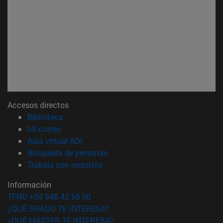
Accesos directos
(abre en nueva ventana)
Biblioteca
(abre en nueva ventana)
Mi correo
(abre en nueva ventana)
Aula virtual ADI
(abre en nueva ventana)
Búsqueda de personas
(abre en nueva ventana)
Trabaja con nosotros
Información
TFNO +34 948 42 56 00
¿QUÉ GRADO TE INTERESA?
¿QUÉ MÁSTER TE INTERESA?