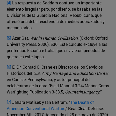
[4]
La respuesta de Saddam contuvo un importante
elemento irregular pero, por diseño, se basaba en las
Divisiones de la Guardia Nacional Republicana, que
ofreció una débil resistencia de medios acorazados y
mecanizados.
[5]
Azar Gat,
War in Human Civilization
, (Oxford: Oxford
University Press, 2006), 536. Este cálculo excluye a las
periféricas España e Italia, que sí vivieron períodos de
guerra en este lapso.
[6]
El Dr. Conrad C. Crane es Director de los Servicios
Históricos del
U.S. Army Heritage and Education Center
en Carlisle, Pennsylvania, y autor principal del
celebérrimo de la obra “Field Manual 3-24/Marine Corps
Warfighting Publication 3-33.5,
Counterinsurgency.
”
[7]
Jahara Matisek y Ian Bertram, “
The Death of
American Conventional Warfare
,” Real Clear Defense,
November 6th, 2017. (accedido el 28 de mayo de 2020).