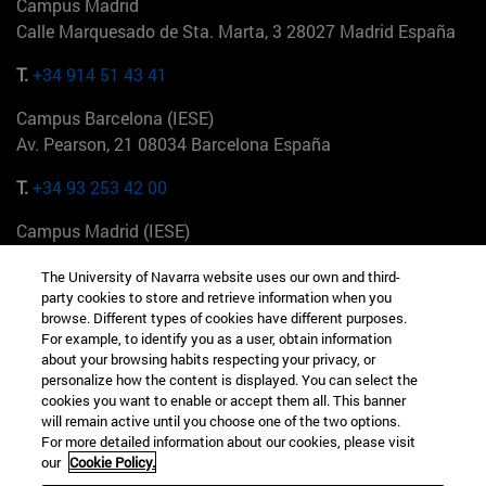
Campus Madrid
Calle Marquesado de Sta. Marta, 3 28027 Madrid España
T.
+34 914 51 43 41
Campus Barcelona (IESE)
Av. Pearson, 21 08034 Barcelona España
T.
+34 93 253 42 00
Campus Madrid (IESE)
Camino del Cerro Águila 3 28023 Madrid España
The University of Navarra website uses our own and third-
party cookies to store and retrieve information when you
T.
+34 912 11 30 00
browse. Different types of cookies have different purposes.
For example, to identify you as a user, obtain information
Campus Nueva York (IESE)
about your browsing habits respecting your privacy, or
165 W 57th St 10019-2201 Nueva York EE.UU
personalize how the content is displayed. You can select the
cookies you want to enable or accept them all. This banner
T.
+1 646 346 8850
will remain active until you choose one of the two options.
For more detailed information about our cookies, please visit
Campus Munich (IESE)
our
Cookie Policy.
Maria-Theresia-Straße 15 81675 Múnich Alemania