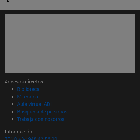
Accesos directos
(abre en nueva ventana)
Biblioteca
(abre en nueva ventana)
Mi correo
(abre en nueva ventana)
Aula virtual ADI
(abre en nueva ventana)
Búsqueda de personas
(abre en nueva ventana)
Trabaja con nosotros
Información
TFNO +34 948 42 56 00