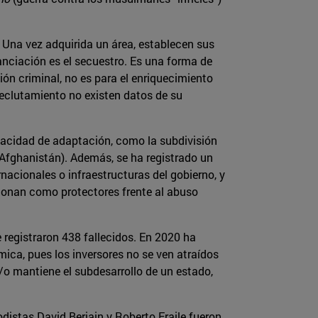
. Una vez adquirida un área, establecen sus
ciación es el secuestro. Es una forma de
ión criminal, no es para el enriquecimiento
reclutamiento no existen datos de su
apacidad de adaptación, como la subdivisión
 Afghanistán). Además, se ha registrado un
acionales o infraestructuras del gobierno, y
cionan como protectores frente al abuso
registraron 438 fallecidos. En 2020 ha
mica, pues los inversores no se ven atraídos
/o mantiene el subdesarrollo de un estado,
distas David Beriain y Roberto Fraile fueron