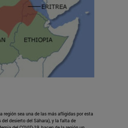
la región sea una de las más afligidas por esta
del desierto del Sáhara), y la falta de
demia del COVID-19, hacen de la región un