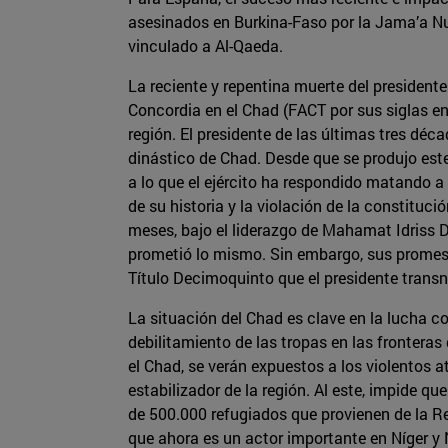
asesinados en Burkina-Faso por la Jama’a Nu
vinculado a Al-Qaeda.
La reciente y repentina muerte del presidente
Concordia en el Chad (FACT por sus siglas en
región. El presidente de las últimas tres déc
dinástico de Chad. Desde que se produjo este
a lo que el ejército ha respondido matando a
de su historia y la violación de la constituc
meses, bajo el liderazgo de Mahamat Idriss Dé
prometió lo mismo. Sin embargo, sus promesas
Título Decimoquinto que el presidente transn
La situación del Chad es clave en la lucha con
debilitamiento de las tropas en las frontera
el Chad, se verán expuestos a los violentos a
estabilizador de la región. Al este, impide qu
de 500.000 refugiados que provienen de la Re
que ahora es un actor importante en Níger y N