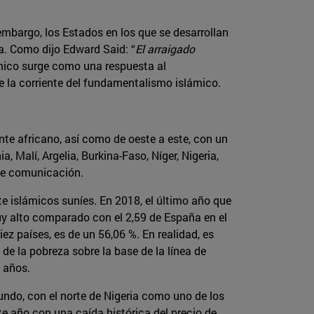
mbargo, los Estados en los que se desarrollan
rsa. Como dijo Edward Said: “
El arraigado
lámico surge como una respuesta al
de la corriente del fundamentalismo islámico.
ente africano, así como de oeste a este, con un
Malí, Argelia, Burkina-Faso, Níger, Nigeria,
 de comunicación.
e islámicos suníes. En 2018, el último año que
uy alto comparado con el 2,59 de España en el
ez países, es de un 56,06 %. En realidad, es
de la pobreza sobre la base de la línea de
 años.
mundo, con el norte de Nigeria como uno de los
e año con una caída histórica del precio de