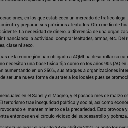
gociaciones, en los que establecen un mercado de trafico ilegal
iento y preparan sus próximos atentados. Otro medio de finan
ccidente. La necesidad de dinero, a diferencia de una organizac
r financiando la actividad: comprar lealtades, armas, etc. Del 
es, clase ni sexo.
icas de la ecorregión han obligado a AQMI ha desarrollar su c
no necesitan una base física fija como en los años 90s (AQ en
án aumentando en un 250%, sus ataques a organizaciones intern
ede ser una nueva forma de atraer a los locales pues se promo
ensuales en el Sahel y el Magreb, y el pasado mes de marzo se 
l terrorismo trae inseguridad política y social, así como econó
provocando el mantenimiento de la precariedad. Esto provoca y
tra entonces en el círculo vicioso del subdesarrollo y pobreza.
ante tuvo lugar el pasado 28 de abril de 2021, cuando los perio