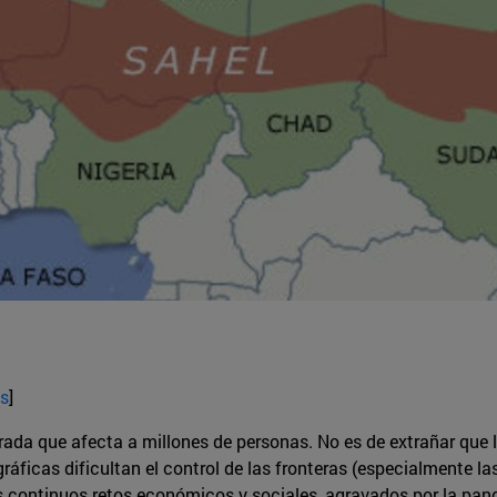
és
]
orada que afecta a millones de personas. No es de extrañar que 
ficas dificultan el control de las fronteras (especialmente las 
os continuos retos económicos y sociales, agravados por la pan