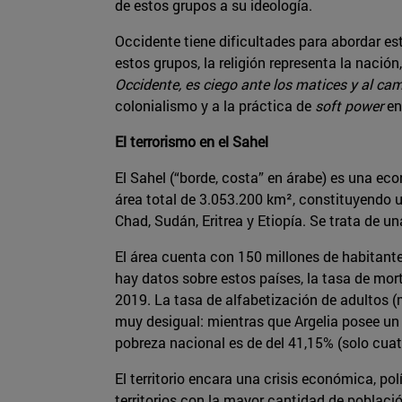
de estos grupos a su ideología.
Occidente tiene dificultades para abordar e
estos grupos, la religión representa la nación,
Occidente, es ciego ante los matices y al ca
colonialismo y a la práctica de
soft power
en
El terrorismo en el Sahel
El Sahel (“borde, costa” en árabe) es una eco
área total de 3.053.200 km², constituyendo un
Chad, Sudán, Eritrea y Etiopía. Se trata de u
El área cuenta con 150 millones de habitante
hay datos sobre estos países, la tasa de mor
2019. La tasa de alfabetización de adultos (m
muy desigual: mientras que Argelia posee un 8
pobreza nacional es de del 41,15% (solo cuat
El territorio encara una crisis económica, po
territorios con la mayor cantidad de poblac