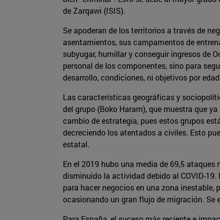
de Zarqawi (ISIS).
Se apoderan de los territorios a través de ne
asentamientos, sus campamentos de entrenam
subyugar, humillar y conseguir ingresos de O
personal de los componentes, sino para segui
desarrollo, condiciones, ni objetivos por edad
Las características geográficas y sociopolít
del grupo (Boko Haram), que muestra que ya 
cambio de estrategia, pues estos grupos est
decreciendo los atentados a civiles. Esto pu
estatal.
En el 2019 hubo una media de 69,5 ataques m
disminuido la actividad debido al COVID-19. E
para hacer negocios en una zona inestable, 
ocasionando un gran flujo de migración. Se en
Para España, el suceso más reciente e impact