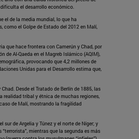
dificulta el desarrollo económico.
 el de la media mundial, lo que ha
s, como el Golpe de Estado del 2012 en Malí,
eria que hace frontera con Camerún y Chad, por
ción de Al-Qaeda en el Magreb Islámico (AQIM),
 demográfica, provocando que 4,2 millones de
aciones Unidas para el Desarrollo estima que,
 y Chad. Desde el Tratado de Berlín de 1885, las
 realidad tribal y étnica de muchas regiones,
 caso de Malí, mostrando la fragilidad
ur de Argelia y Túnez y el norte de Níger; y
ás “terrorista”, mientras que la segunda es más
mo
(guerra contra los musulmanes “infieles”)