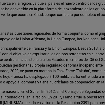
fuerza en la región, ya que el país es el nuevo centro de los gr
s se ha convertido en la plataforma de lanzamiento de los grupo
r ver lo que ocurre en Chad, porque cambiará por completo el a
rdar estas cuestiones regionales de forma conjunta, como el gr
 apoyo de la Unión Africana, la Unión Europea, las Naciones Uni
 principalmente de Francia y la Unión Europea. Desde 2013, a pe
con el objetivo de expulsar a los grupos terroristas en el norte
e centra en la asistencia a los Estados miembros del G5 del Sah
puedan gestionar su propia seguridad de forma independiente.
pasado, 2020, se puso en marcha la Task Force "Takuba", compue
 de hoy, Francia ha desplegado 5.100 militares, ha entrenado a 
 o apoyo al combate y tiene 75 oficiales de cooperación en la 
internacional en el Sahel. En 2012, en el Consejo de Seguridad
a internacional en la región. En 2017, Francia fue la precursor
í (MINUSMA), creada en virtud de la Resolución 2391 para prest