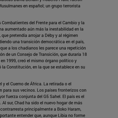
Musulmanes en español; un grupo terrorista
os Combatientes del Frente para el Cambio y la
 ha aumentado aún más la inestabilidad en la
, que pretendía arrojar a Déby y al régimen
diendo una transición democrática en el país,
 que a los chadianos les parece una repetición
ión de un Consejo de Transición, que duraría 18
, en 1999, creó el mismo órgano político y
la Constitución, en la que se establece en su
 y el Cuerno de África. La retirada o el
én para sus vecinos. Los países fronterizos con
or fuerza conjunta del G5 Sahel. El país es el
as. Al sur, Chad ha sido el nuevo hogar de más
, contrarresta principalmente a Boko Haram,
importante entender que, aunque Libia no forme