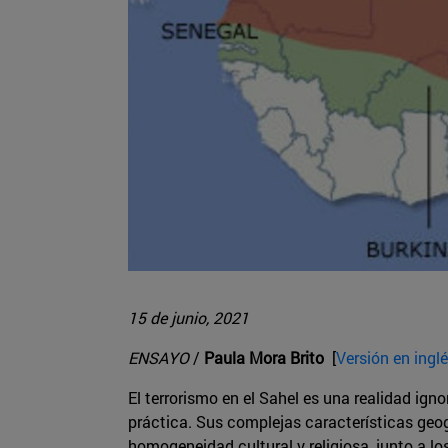
15 de junio, 2021
ENSAYO
/
Paula Mora Brito
[
Versión en ingl
El terrorismo en el Sahel es una realidad ign
práctica. Sus complejas características geográ
homogeneidad cultural y religiosa, junto a l