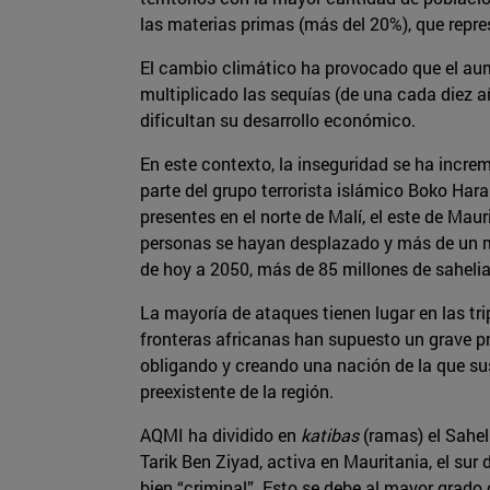
las materias primas (más del 20%), que repr
El cambio climático ha provocado que el aum
multiplicado las sequías (de una cada diez a
dificultan su desarrollo económico.
En este contexto, la inseguridad se ha incre
parte del grupo terrorista islámico Boko Hara
presentes en el norte de Malí, el este de Mau
personas se hayan desplazado y más de un mi
de hoy a 2050, más de 85 millones de saheli
La mayoría de ataques tienen lugar en las trip
fronteras africanas han supuesto un grave pr
obligando y creando una nación de la que sus 
preexistente de la región.
AQMI ha dividido en
katibas
(ramas) el Sahel
Tarik Ben Ziyad, activa en Mauritania, el sur 
bien “criminal”. Esto se debe al mayor grad