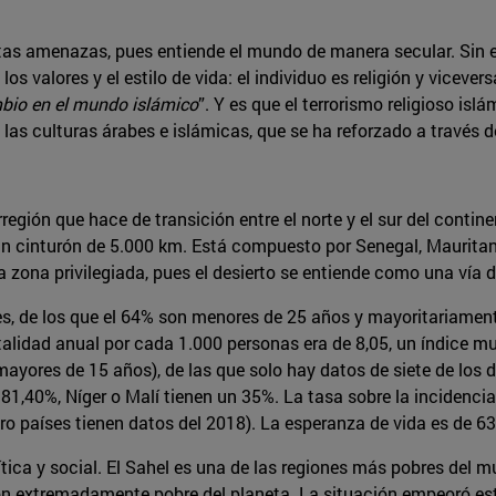
stas amenazas, pues entiende el mundo de manera secular. Sin e
 los valores y el estilo de vida: el individuo es religión y viceve
mbio en el mundo islámico
”. Y es que el terrorismo religioso is
 las culturas árabes e islámicas, que se ha reforzado a través 
rregión que hace de transición entre el norte y el sur del contin
 cinturón de 5.000 km. Está compuesto por Senegal, Mauritania, 
na zona privilegiada, pues el desierto se entiende como una vía
s, de los que el 64% son menores de 25 años y mayoritariament
talidad anual por cada 1.000 personas era de 8,05, un índice m
ayores de 15 años), de las que solo hay datos de siete de los di
1,40%, Níger o Malí tienen un 35%. La tasa sobre la incidencia 
ro países tienen datos del 2018). La esperanza de vida es de 63
lítica y social. El Sahel es una de las regiones más pobres del 
ión extremadamente pobre del planeta. La situación empeoró est