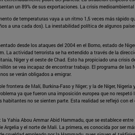
esentan un 89% de sus exportaciones. La crisis medioambiental 
ento de temperaturas vaya a un ritmo 1,5 veces más rápido que
ños a una cada dos). La inestabilidad política de algunos paíse
mentado desde los ataques del 2004 en el Borno, estado de Nig
m. La actividad terrorista se ha extendido a través de la direc
ritania, Níger y el oeste de Chad. Esto ha propiciado una crisis
llón se vea incapaz de encontrar trabajo. El programa de las N
anos se verán obligados a emigrar.
le frontera de Malí, Burkina-Faso y Níger; y la de Níger, Nigeria
oblema ya que fueron una imposición europea que no respetó la
habitantes no se sienten parte. Esta realidad se reflejó con el
: la Yahia Abou Ammar Abid Hammadu, que se establece entre el s
de Argelia y el norte de Mali. La primera, es conocida por ser m
o de crueldad empleado por la Hammadu, pues siguen el
takfiris