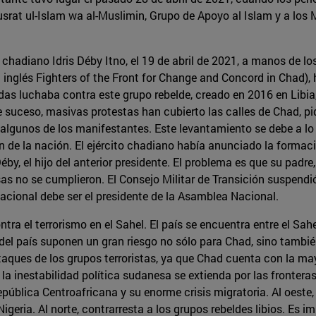
srat ul-Islam wa al-Muslimin, Grupo de Apoyo al Islam y a los 
 chadiano Idris Déby Itno, el 19 de abril de 2021, a manos de l
 inglés Fighters of the Front for Change and Concord in Chad),
adas luchaba contra este grupo rebelde, creado en 2016 en Libia
 suceso, masivas protestas han cubierto las calles de Chad, pi
 algunos de los manifestantes. Este levantamiento se debe a lo
ión de la nación. El ejército chadiano había anunciado la formac
by, el hijo del anterior presidente. El problema es que su padre
 no se cumplieron. El Consejo Militar de Transición suspendió 
acional debe ser el presidente de la Asamblea Nacional.
tra el terrorismo en el Sahel. El país se encuentra entre el Sahel
s del país suponen un gran riesgo no sólo para Chad, sino tambi
taques de los grupos terroristas, ya que Chad cuenta con la may
e la inestabilidad política sudanesa se extienda por las fronter
pública Centroafricana y su enorme crisis migratoria. Al oeste
igeria. Al norte, contrarresta a los grupos rebeldes libios. Es 