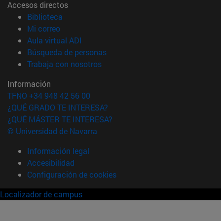
Accesos directos
(abre en nueva ventana)
Biblioteca
(abre en nueva ventana)
Mi correo
(abre en nueva ventana)
Aula virtual ADI
(abre en nueva ventana)
Búsqueda de personas
(abre en nueva ventana)
Trabaja con nosotros
Información
TFNO +34 948 42 56 00
¿QUÉ GRADO TE INTERESA?
¿QUÉ MÁSTER TE INTERESA?
© Universidad de Navarra
Información legal
Accesibilidad
Configuración de cookies
Localizador de campus