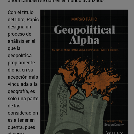
ahora también se dan en el mundo avanzado.
Con el título
del libro, Papic
designa un
proceso de
análisis en el
que la
geopolítica
propiamente
dicha, en su
acepción más
vinculada a la
geografía, es
solo una parte
de las
consideracion
es a tener en
cuenta, pues