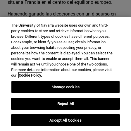
situar a Francia en el centro del equilibrio europeo.
Habiendo ganado las elecciones con un discurso en
contra del orden heredado del Congreso de Viena,
The University of Navarra website uses our own and third-
Napoleón III tenía su propio proyecto europeo basado en
party cookies to store and retrieve information when you
la libre integración o separación de las distintas
browse. Different types of cookies have different purposes.
identidades nacionales del viejo continente. Un claro
For example, to identify you as a user, obtain information
about your browsing habits respecting your privacy, or
ejemplo de ello fue la Guerra de Crimea (1854-1856).
personalize how the content is displayed. You can select the
Temiendo que el decadente Imperio Otomano acabase
cookies you want to enable or accept them all. This banner
siendo vasallo de Rusia, el emperador defendió, junto al
will remain active until you choose one of the two options.
Reino Unido y al Reino de Cerdeña, su independencia de
For more detailed information about our cookies, please visit
our
Cookie Policy.
los otomanos en un conflicto que separaría a Rusia de
las demás potencias occidentales temporalmente
[5]
. El
Manage cookies
tratado de París (1856) no solo finalizaría la guerra, sino
que también motivaría a Napoleón III a iniciar una
Reject All
política intervencionista en Europa.
El sueño imperial de Napoleón III le obligó a desarrollar
Accept All Cookies
una activa política exterior centrada en la ampliación de
las fronteras francesas y el reordenamiento del