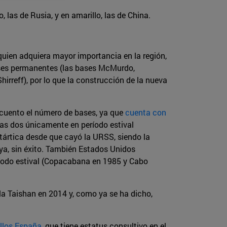
 las de Rusia, y en amarillo, las de China.
quien adquiera mayor importancia en la región,
ses permanentes (las bases McMurdo,
reff), por lo que la construcción de la nueva
n cuento el número de bases, ya que
cuenta con
ras dos únicamente en período estival
tártica desde que cayó la URSS, siendo la
aya, sin éxito. También Estados Unidos
eríodo estival (Copacabana en 1985 y Cabo
 la Taishan en 2014 y, como ya se ha dicho,
ellos España
, que tiene estatus consultivo en el