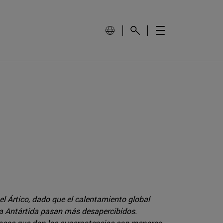
el Ártico, dado que el calentamiento global
 la Antártida pasan más desapercibidos.
 pasos que dan las superpotencias son menores,