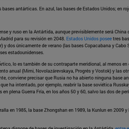
bases antárticas. En azul, las bases de Estados Unidos; en rojo,
ense y ruso en la Antártida, aunque previsiblemente será China 
Madrid para su revisión en 2048.
Estados Unidos posee
tres ba
 y dos únicamente de verano (las bases Copacabana y Cabo Shir
bases estadounidenses.
Ártico, lo es también de su contraparte meridional, al menos e
ento anual (Mirni, Novolazárevskaya, Progrés y Vostok) y las ot
te, conviene precisar que Rusia no ha abierto ninguna base an
o que ha intentado, por ejemplo, reabrir la base soviética Russk
s en plena Guerra Fría, en los años 50 y 60, salvo las dos de p
Muralla en 1985, la base Zhongshan en 1989, la Kunlun en 2009 y
tena dispone de bases de investigación en la Antártida,
entre 