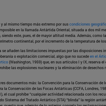
al y al mismo tiempo más extremo por sus
condiciones geográfi
posible en la llamada Antártida Oriental, situada a dos mil met
, siendo este, pues, el de mayor altitud media. Además, como 
perímetro continental, por el incremento de la temperatura de l
a se añaden las limitaciones impuestas por las disposiciones i
soberanía o explotación comercial, algo que no sucede
en el Árti
rtico
(Washington, 1959) que, en sus artículos I y IX, reserva el
ohíbe las explosiones nucleares y la eliminación de desechos r
 tres documentos más: la Convención para la Conservación de l
a la Conservación de las Focas Antárticas (CCFA, Londres, 198
), el cual prohíbe “cualquier actividad relacionada con los recu
ado Sistema del Tratado Antártico (STA) “blinda” la región antár
s, puesto que, además de lo anterior, congela las reclamaciones