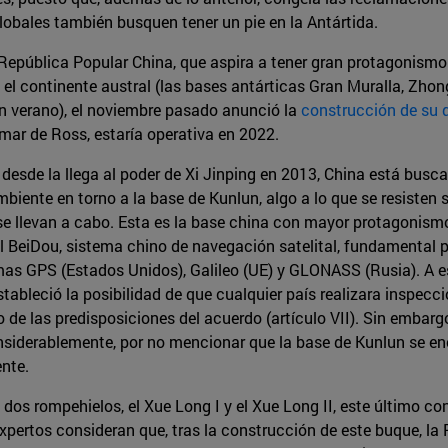
lobales también busquen tener un pie en la Antártida.
epública Popular China, que aspira a tener gran protagonismo 
el continente austral (las bases antárticas Gran Muralla, Zhon
n verano), el noviembre pasado anunció la
construcción de su 
 mar de Ross, estaría operativa en 2022.
, desde la llega al poder de Xi Jinping en 2013, China está bu
biente en torno a la base de Kunlun, algo a lo que se resisten 
 se llevan a cabo. Esta es la base china con mayor protagonism
del BeiDou, sistema chino de navegación satelital, fundamental
mas GPS (Estados Unidos), Galileo (UE) y GLONASS (Rusia). A es
stableció la posibilidad de que cualquier país realizara inspecci
e las predisposiciones del acuerdo (artículo VII). Sin embargo,
siderablemente, por no mencionar que la base de Kunlun se enc
nte.
os rompehielos, el Xue Long I y el Xue Long II, este último con
expertos consideran que, tras la construcción de este buque, la