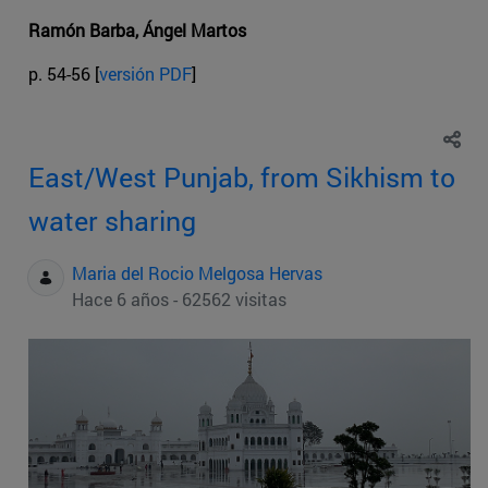
Ramón Barba, Ángel Martos
p. 54-56 [
versión PDF
]
East/West Punjab, from Sikhism to
water sharing
Maria del Rocio Melgosa Hervas
Hace 6 años - 62562 visitas