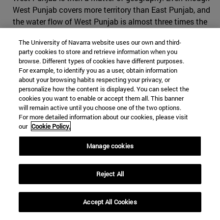
West Punjab covers more territory than East Punjab, and
the water flow of West Punjab is almost three times the
water flow of East Punjab rivers, the Indus Water Treaty
The University of Navarra website uses our own and third-
gives the following advantage to India: since Pakistan
party cookies to store and retrieve information when you
rivers receive much more water flow from India, the
browse. Different types of cookies have different purposes.
treaty allowed India to use western rivers water for
For example, to identify you as a user, obtain information
about your browsing habits respecting your privacy, or
limited irrigation use and unlimited use for power
personalize how the content is displayed. You can select the
generation, domestic, industrial and non-consumptive
cookies you want to enable or accept them all. This banner
uses such as navigation, floating of property, fish culture
will remain active until you choose one of the two options.
and this is where the disputes mainly came from, as
For more detailed information about our cookies, please visit
our
Cookie Policy.
Pakistan has objected all Indian hydro-electric projects
on western rivers irrespective of size and layout.
Manage cookies
It is worth mentioning that with the World Bank
mediating the Treaty in between India and Pakistan, the
Reject All
water access will not be curtailed, and since the
ratification of the Treaty, India and Pakistan have not
Accept All Cookies
engaged in any water wars. Although there have been
many tensions the disputes have been via legal