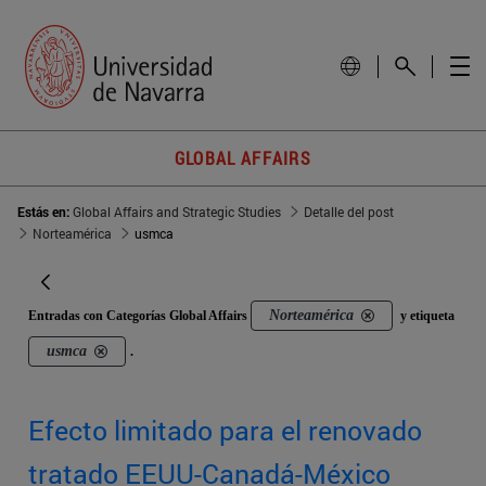
GLOBAL AFFAIRS
Estás en:
Global Affairs and Strategic Studies
Detalle del post
Norteamérica
usmca
Norteamérica
Entradas con Categorías Global Affairs
y etiqueta
usmca
.
Efecto limitado para el renovado
tratado EEUU-Canadá-México