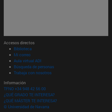
Accesos directos
(abre en nueva ventana)
Biblioteca
(abre en nueva ventana)
Mi correo
(abre en nueva ventana)
Aula virtual ADI
(abre en nueva ventana)
Búsqueda de personas
(abre en nueva ventana)
Trabaja con nosotros
Información
TFNO +34 948 42 56 00
¿QUÉ GRADO TE INTERESA?
¿QUÉ MÁSTER TE INTERESA?
© Universidad de Navarra