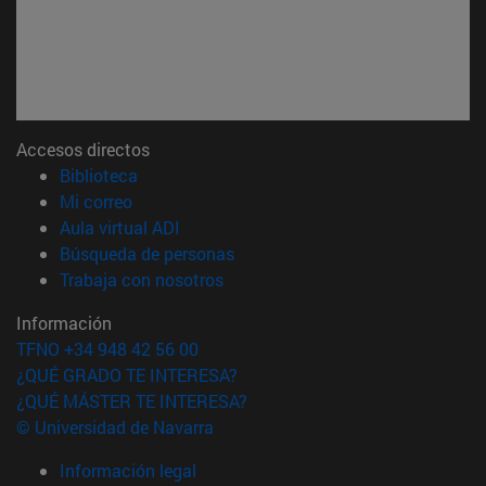
Accesos directos
(abre en nueva ventana)
Biblioteca
(abre en nueva ventana)
Mi correo
(abre en nueva ventana)
Aula virtual ADI
(abre en nueva ventana)
Búsqueda de personas
(abre en nueva ventana)
Trabaja con nosotros
Información
TFNO +34 948 42 56 00
¿QUÉ GRADO TE INTERESA?
¿QUÉ MÁSTER TE INTERESA?
© Universidad de Navarra
Información legal