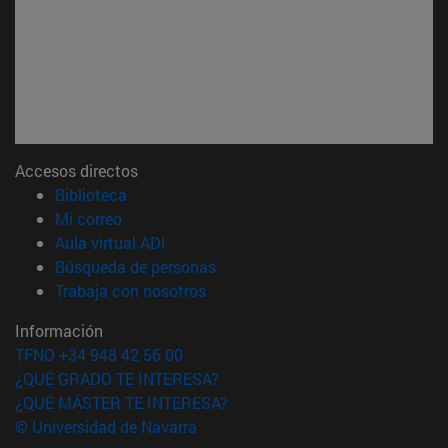
Accesos directos
(abre en nueva ventana)
Biblioteca
(abre en nueva ventana)
Mi correo
(abre en nueva ventana)
Aula virtual ADI
(abre en nueva ventana)
Búsqueda de personas
(abre en nueva ventana)
Trabaja con nosotros
Información
TFNO +34 948 42 56 00
¿QUÉ GRADO TE INTERESA?
¿QUÉ MÁSTER TE INTERESA?
© Universidad de Navarra