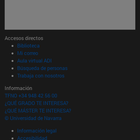
Accesos directos
(abre en nueva ventana)
Biblioteca
(abre en nueva ventana)
Mi correo
(abre en nueva ventana)
Aula virtual ADI
(abre en nueva ventana)
Búsqueda de personas
(abre en nueva ventana)
Trabaja con nosotros
Información
TFNO +34 948 42 56 00
¿QUÉ GRADO TE INTERESA?
¿QUÉ MÁSTER TE INTERESA?
© Universidad de Navarra
Información legal
Accesibilidad