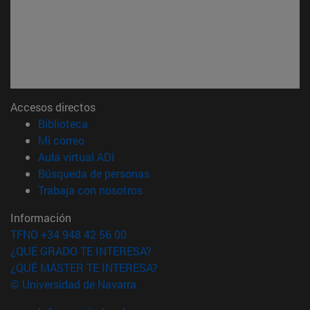
Accesos directos
(abre en nueva ventana)
Biblioteca
(abre en nueva ventana)
Mi correo
(abre en nueva ventana)
Aula virtual ADI
(abre en nueva ventana)
Búsqueda de personas
(abre en nueva ventana)
Trabaja con nosotros
Información
TFNO +34 948 42 56 00
¿QUÉ GRADO TE INTERESA?
¿QUÉ MÁSTER TE INTERESA?
© Universidad de Navarra