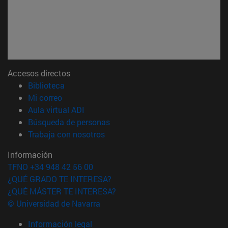
Accesos directos
(abre en nueva ventana)
Biblioteca
(abre en nueva ventana)
Mi correo
(abre en nueva ventana)
Aula virtual ADI
(abre en nueva ventana)
Búsqueda de personas
(abre en nueva ventana)
Trabaja con nosotros
Información
TFNO +34 948 42 56 00
¿QUÉ GRADO TE INTERESA?
¿QUÉ MÁSTER TE INTERESA?
© Universidad de Navarra
Información legal