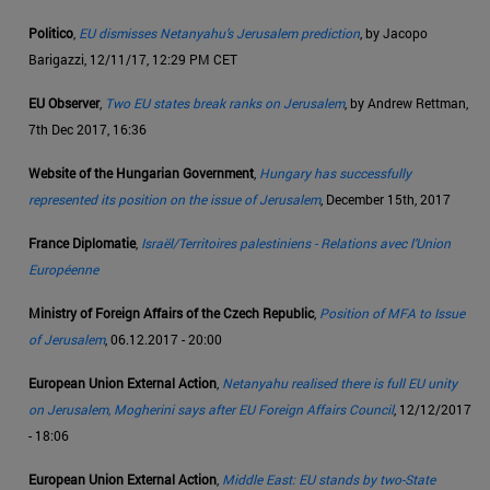
Politico
,
EU dismisses Netanyahu’s Jerusalem prediction
, by Jacopo
Barigazzi, 12/11/17, 12:29 PM CET
EU Observer
,
Two EU states break ranks on Jerusalem
, by Andrew Rettman,
7th Dec 2017, 16:36
Website of the Hungarian Government
,
Hungary has successfully
represented its position on the issue of Jerusalem
, December 15th, 2017
France Diplomatie
,
Israël/Territoires palestiniens - Relations avec l’Union
Européenne
Ministry of Foreign Affairs of the Czech Republic
,
Position of MFA to Issue
of Jerusalem
, 06.12.2017 - 20:00
European Union External Action
,
Netanyahu realised there is full EU unity
on Jerusalem, Mogherini says after EU Foreign Affairs Council
, 12/12/2017
- 18:06
European Union External Action
,
Middle East: EU stands by two-State