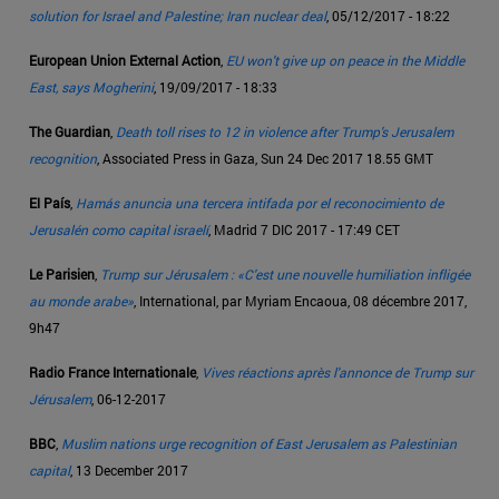
solution for Israel and Palestine; Iran nuclear deal
, 05/12/2017 - 18:22
European Union External Action
,
EU won't give up on peace in the Middle
East, says Mogherini
, 19/09/2017 - 18:33
The Guardian
,
Death toll rises to 12 in violence after Trump's Jerusalem
recognition
, Associated Press in Gaza, Sun 24 Dec 2017 18.55 GMT
El País
,
Hamás anuncia una tercera intifada por el reconocimiento de
Jerusalén como capital israelí
, Madrid 7 DIC 2017 - 17:49 CET
Le Parisien
,
Trump sur Jérusalem : «C'est une nouvelle humiliation infligée
au monde arabe»
, International, par Myriam Encaoua, 08 décembre 2017,
9h47
Radio France Internationale
,
Vives réactions après l'annonce de Trump sur
Jérusalem
, 06-12-2017
BBC
,
Muslim nations urge recognition of East Jerusalem as Palestinian
capital
, 13 December 2017