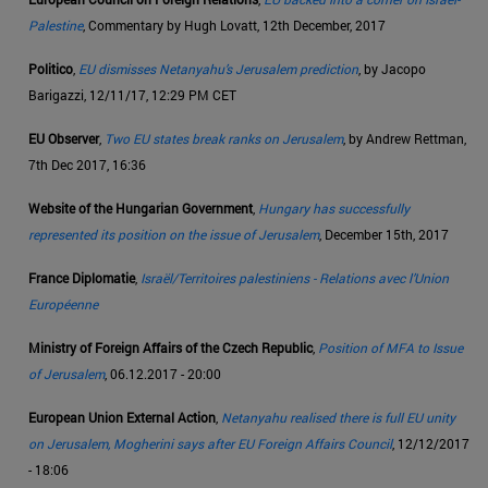
Palestine
, Commentary by Hugh Lovatt, 12th December, 2017
Politico
,
EU dismisses Netanyahu’s Jerusalem prediction
, by Jacopo
Barigazzi, 12/11/17, 12:29 PM CET
EU Observer
,
Two EU states break ranks on Jerusalem
, by Andrew Rettman,
7th Dec 2017, 16:36
Website of the Hungarian Government
,
Hungary has successfully
represented its position on the issue of Jerusalem
, December 15th, 2017
France Diplomatie
,
Israël/Territoires palestiniens - Relations avec l’Union
Européenne
Ministry of Foreign Affairs of the Czech Republic
,
Position of MFA to Issue
of Jerusalem
, 06.12.2017 - 20:00
European Union External Action
,
Netanyahu realised there is full EU unity
on Jerusalem, Mogherini says after EU Foreign Affairs Council
, 12/12/2017
- 18:06