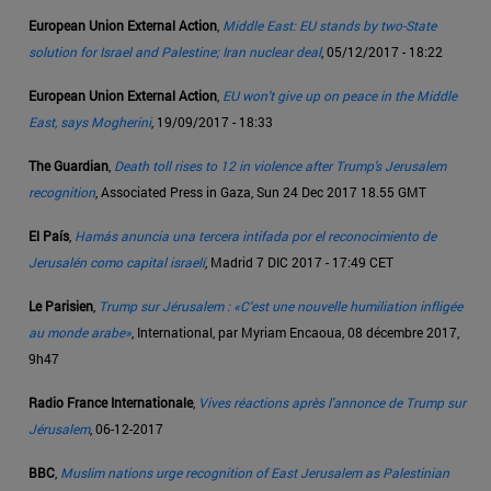
European Union External Action
,
Middle East: EU stands by two-State
solution for Israel and Palestine; Iran nuclear deal
, 05/12/2017 - 18:22
European Union External Action
,
EU won't give up on peace in the Middle
East, says Mogherini
, 19/09/2017 - 18:33
The Guardian
,
Death toll rises to 12 in violence after Trump's Jerusalem
recognition
, Associated Press in Gaza, Sun 24 Dec 2017 18.55 GMT
El País
,
Hamás anuncia una tercera intifada por el reconocimiento de
Jerusalén como capital israelí
, Madrid 7 DIC 2017 - 17:49 CET
Le Parisien
,
Trump sur Jérusalem : «C'est une nouvelle humiliation infligée
au monde arabe»
, International, par Myriam Encaoua, 08 décembre 2017,
9h47
Radio France Internationale
,
Vives réactions après l'annonce de Trump sur
Jérusalem
, 06-12-2017
BBC
,
Muslim nations urge recognition of East Jerusalem as Palestinian