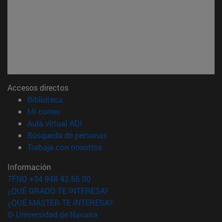
Accesos directos
(abre en nueva ventana)
Biblioteca
(abre en nueva ventana)
Mi correo
(abre en nueva ventana)
Aula virtual ADI
(abre en nueva ventana)
Búsqueda de personas
(abre en nueva ventana)
Trabaja con nosotros
Información
TFNO +34 948 42 56 00
¿QUÉ GRADO TE INTERESA?
¿QUÉ MÁSTER TE INTERESA?
© Universidad de Navarra