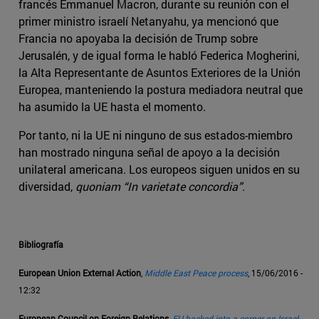
francés Emmanuel Macron, durante su reunión con el
primer ministro israelí Netanyahu, ya mencionó que
Francia no apoyaba la decisión de Trump sobre
Jerusalén, y de igual forma le habló Federica Mogherini,
la Alta Representante de Asuntos Exteriores de la Unión
Europea, manteniendo la postura mediadora neutral que
ha asumido la UE hasta el momento.
Por tanto, ni la UE ni ninguno de sus estados-miembro
han mostrado ninguna señal de apoyo a la decisión
unilateral americana. Los europeos siguen unidos en su
diversidad,
quoniam “In varietate concordia”
.
Bibliografía
European Union External Action
,
Middle East Peace process
, 15/06/2016 -
12:32
European Council on Foreign Relations
,
EU backed into a corner on Israel-