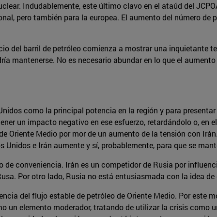
uclear. Indudablemente, este último clavo en el ataúd del JCP
onal, pero también para la europea. El aumento del número de p
cio del barril de petróleo comienza a mostrar una inquietante te
ría mantenerse. No es necesario abundar en lo que el aumento d
nidos como la principal potencia en la región y para presenta
tener un impacto negativo en ese esfuerzo, retardándolo o, en e
 de Oriente Medio por mor de un aumento de la tensión con Irán.
s Unidos e Irán aumente y sí, probablemente, para que se mante
 de conveniencia. Irán es un competidor de Rusia por influencia 
Rusa. Por otro lado, Rusia no está entusiasmada con la idea de
ia del flujo estable de petróleo de Oriente Medio. Por este mot
o un elemento moderador, tratando de utilizar la crisis como u