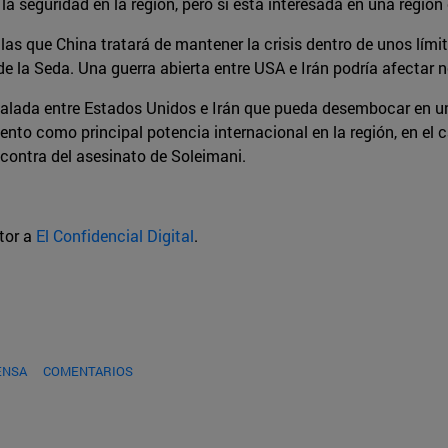
 la seguridad en la región, pero sí está interesada en una regió
 las que China tratará de mantener la crisis dentro de unos lím
e la Seda. Una guerra abierta entre USA e Irán podría afectar 
calada entre Estados Unidos e Irán que pueda desembocar en u
miento como principal potencia internacional en la región, en e
n contra del asesinato de Soleimani.
utor a
El Confidencial Digital
.
ENSA
COMENTARIOS