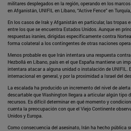
militares desplegados en la región, operando en los marcos
en Afganistán, UNIFIL en Líbano, “Active Fence” en Turquía,
En los casos de Irak y Afganistán en particular, las tropa
entre los que se encuentra Estados Unidos. Aunque en princ
respuestas iraníes, dirigidas específicamente contra Norte
forma colateral a los contingentes de otras naciones oper
Menos probable es que Irán intentara una respuesta contr
Hezbollá en Líbano, país en el que España mantiene un impor
intentara atacar a alguna unidad o instalación de UNIFIL
internacional en general, y por la proximidad a Israel del d
La escalada ha producido un incremento del nivel de alerta 
descartable que Washington llegara a articular algún tipo d
recursos. Es difícil determinar en qué momento y condicione
cuenta la preocupación con que el Viejo Continente observa 
Unidos y Europa.
Como consecuencia del asesinato, Irán ha hecho pública su