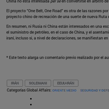
China no está interesada
per se
en convertirse en árbitro de
El proyecto “One Belt, One Road” es otra de las razones por
proyecto chino de recreación de una suerte de nueva Ruta d
En resumen, ni Rusia ni China están interesados en una es
el suministro de petróleo, en el caso de China, y el asenta
iraní, incluso si, a nivel de declaraciones, se manifiestan e
* Este texto alarga un comentario previo realizado por el a
IRÁN
SOLEIMANI
EEUU-IRÁN
Categorías Global Affairs:
ORIENTE MEDIO
SEGURIDAD Y DEF