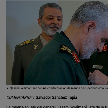
▲ Qasem Soleimani recibe una condecoración de manos del Líder Supremo iran
COMENTARIO*
/
Salvador Sánchez Tapia
La muerte en Irak del general Qasem Soleimani, jefe de la f