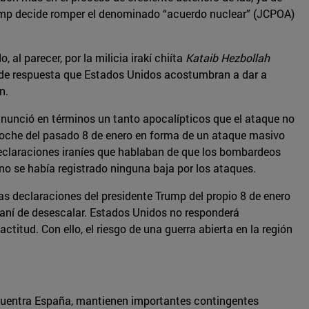
Trump decide romper el denominado “acuerdo nuclear” (JCPOA)
al parecer, por la milicia irakí chiíta
Kataib Hezbollah
o de respuesta que Estados Unidos acostumbran a dar a
n.
 anunció en términos un tanto apocalípticos que el ataque no
a noche del pasado 8 de enero en forma de un ataque masivo
 declaraciones iraníes que hablaban de que los bombardeos
o se había registrado ninguna baja por los ataques.
s declaraciones del presidente Trump del propio 8 de enero
iraní de desescalar. Estados Unidos no responderá
itud. Con ello, el riesgo de una guerra abierta en la región
encuentra España, mantienen importantes contingentes