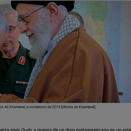
í, Ali Khamenei, a comienzos de 2019 [Oficina de Khamenei]
uerza iraní
Quds
, a manos de un dron norteamericano es un eslab