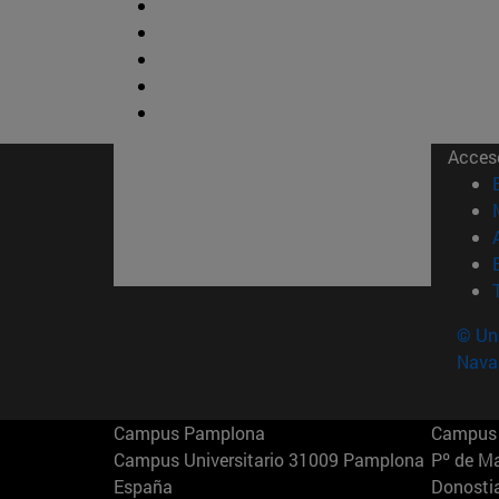
Acces
© Uni
Nava
Campus Pamplona
Campus 
Campus Universitario 31009 Pamplona
Pº de M
España
Donosti