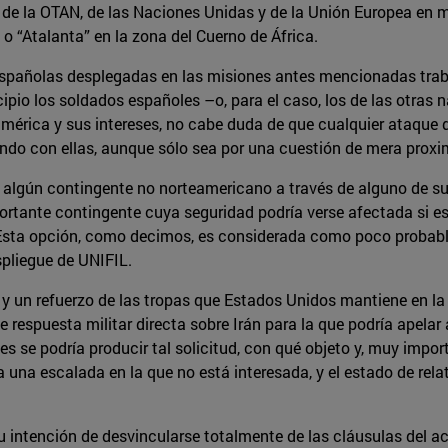
 de la OTAN, de las Naciones Unidas y de la Unión Europea en 
 o “Atalanta” en la zona del Cuerno de África.
s españolas desplegadas en las misiones antes mencionadas tra
ipio los soldados españoles –o, para el caso, los de las otras
américa y sus intereses, no cabe duda de que cualquier ataque
ando con ellas, aunque sólo sea por una cuestión de mera proxi
a algún contingente no norteamericano a través de alguno de s
tante contingente cuya seguridad podría verse afectada si este 
. Esta opción, como decimos, es considerada como poco probabl
espliegue de UNIFIL.
y un refuerzo de las tropas que Estados Unidos mantiene en la r
e respuesta militar directa sobre Irán para la que podría apelar
s se podría producir tal solicitud, con qué objeto y, muy impo
una escalada en la que no está interesada, y el estado de relat
 intención de desvincularse totalmente de las cláusulas del a