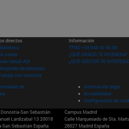
os directos
Información
(abre en nueva ventana)
Biblioteca
TFNO +34 948 42 56 00
(abre en nueva ventana)
Mi correo
¿QUÉ GRADO TE INTERESA?
(abre en nueva ventana)
Aula virtual ADI
¿QUÉ MÁSTER TE INTERESA
(abre en nueva ventana)
Búsqueda de personas
(abre en nueva ventana)
Trabaja con nosotros
versidad de
Información legal
rra
Accesibilidad
Configuración de coo
Donostia-San Sebastián
Campus Madrid
anuel Lardizabal 13 20018
Calle Marquesado de Sta. Marta
a-San Sebastián España
28027 Madrid España