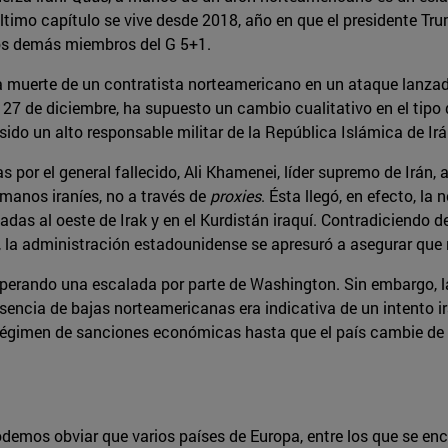
 último capítulo se vive desde 2018, año en que el presidente 
los demás miembros del G 5+1.
 muerte de un contratista norteamericano en un ataque lanzado, 
o 27 de diciembre, ha supuesto un cambio cualitativo en el tip
 sido un alto responsable militar de la República Islámica de Irá
 por el general fallecido, Ali Khamenei, líder supremo de Irán,
 manos iraníes, no a través de
proxies
. Ésta llegó, en efecto, l
adas al oeste de Irak y en el Kurdistán iraquí. Contradiciendo
a administración estadounidense se apresuró a asegurar que n
sperando una escalada por parte de Washington. Sin embargo, la
usencia de bajas norteamericanas era indicativa de un intento 
égimen de sanciones económicas hasta que el país cambie de act
 podemos obviar que varios países de Europa, entre los que se 