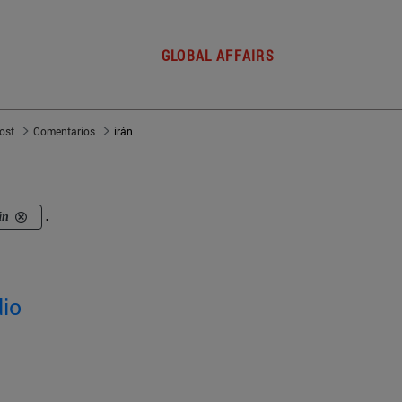
GLOBAL AFFAIRS
post
Comentarios
irán
án
.
dio