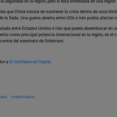
 la seguridad en la región, pero sí está interesada en una regió
 las que China tratará de mantener la crisis dentro de unos lím
e la Seda. Una guerra abierta entre USA e Irán podría afectar 
calada entre Estados Unidos e Irán que pueda desembocar en u
miento como principal potencia internacional en la región, en e
n contra del asesinato de Soleimani.
utor a
El Confidencial Digital
.
ENSA
COMENTARIOS