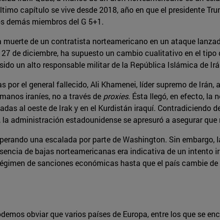
 último capítulo se vive desde 2018, año en que el presidente 
los demás miembros del G 5+1.
 muerte de un contratista norteamericano en un ataque lanzado, 
o 27 de diciembre, ha supuesto un cambio cualitativo en el tip
 sido un alto responsable militar de la República Islámica de Irá
 por el general fallecido, Ali Khamenei, líder supremo de Irán,
 manos iraníes, no a través de
proxies
. Ésta llegó, en efecto, l
adas al oeste de Irak y en el Kurdistán iraquí. Contradiciendo
a administración estadounidense se apresuró a asegurar que n
sperando una escalada por parte de Washington. Sin embargo, la
usencia de bajas norteamericanas era indicativa de un intento 
égimen de sanciones económicas hasta que el país cambie de act
 podemos obviar que varios países de Europa, entre los que se 