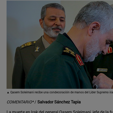
▲ Qasem Soleimani recibe una condecoración de manos del Líder Supremo iran
COMENTARIO*
/
Salvador Sánchez Tapia
La muerte en Irak del general Qasem Soleimani, jefe de la f