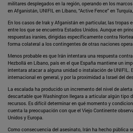
militares desplegados en la región, operando en los marcos
en Afganistán, UNIFIL en Líbano, “Active Fence” en Turquía,
En los casos de Irak y Afganistán en particular, las tropa
entre los que se encuentra Estados Unidos. Aunque en princ
respuestas iraníes, dirigidas específicamente contra Norte
forma colateral a los contingentes de otras naciones oper
Menos probable es que Irán intentara una respuesta contr
Hezbollá en Líbano, país en el que España mantiene un impor
intentara atacar a alguna unidad o instalación de UNIFIL
internacional en general, y por la proximidad a Israel del d
La escalada ha producido un incremento del nivel de alerta 
descartable que Washington llegara a articular algún tipo d
recursos. Es difícil determinar en qué momento y condicione
cuenta la preocupación con que el Viejo Continente observa 
Unidos y Europa.
Como consecuencia del asesinato, Irán ha hecho pública su