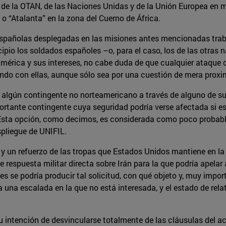
 de la OTAN, de las Naciones Unidas y de la Unión Europea en 
 o “Atalanta” en la zona del Cuerno de África.
s españolas desplegadas en las misiones antes mencionadas tra
ipio los soldados españoles –o, para el caso, los de las otras
américa y sus intereses, no cabe duda de que cualquier ataque
ando con ellas, aunque sólo sea por una cuestión de mera proxi
a algún contingente no norteamericano a través de alguno de s
tante contingente cuya seguridad podría verse afectada si este 
. Esta opción, como decimos, es considerada como poco probabl
espliegue de UNIFIL.
y un refuerzo de las tropas que Estados Unidos mantiene en la r
e respuesta militar directa sobre Irán para la que podría apelar
s se podría producir tal solicitud, con qué objeto y, muy impo
una escalada en la que no está interesada, y el estado de relat
 intención de desvincularse totalmente de las cláusulas del a