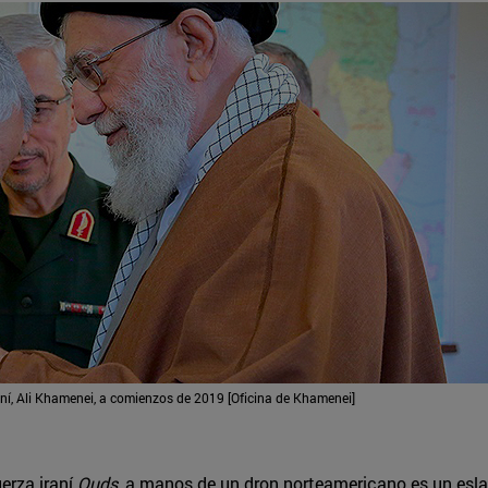
í, Ali Khamenei, a comienzos de 2019 [Oficina de Khamenei]
uerza iraní
Quds
, a manos de un dron norteamericano es un eslab