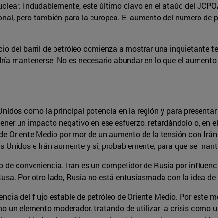
uclear. Indudablemente, este último clavo en el ataúd del JCP
onal, pero también para la europea. El aumento del número de p
cio del barril de petróleo comienza a mostrar una inquietante te
ría mantenerse. No es necesario abundar en lo que el aumento d
nidos como la principal potencia en la región y para presenta
tener un impacto negativo en ese esfuerzo, retardándolo o, en e
 de Oriente Medio por mor de un aumento de la tensión con Irán.
s Unidos e Irán aumente y sí, probablemente, para que se mante
 de conveniencia. Irán es un competidor de Rusia por influencia 
Rusa. Por otro lado, Rusia no está entusiasmada con la idea de
ia del flujo estable de petróleo de Oriente Medio. Por este mot
o un elemento moderador, tratando de utilizar la crisis como u