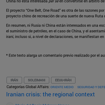
China no está interesada
per se
en convertirse en árbitro de
El proyecto “One Belt, One Road” es otra de las razones por
proyecto chino de recreación de una suerte de nueva Ruta d
En resumen, ni Rusia ni China están interesados en una es
el suministro de petróleo, en el caso de China, y el asenta
iraní, incluso si, a nivel de declaraciones, se manifiestan e
* Este texto alarga un comentario previo realizado por el a
IRÁN
SOLEIMANI
EEUU-IRÁN
Categorías Global Affairs:
ORIENTE MEDIO
SEGURIDAD Y DEF
Iranian crisis: the regional context