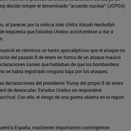
Trump decide romper el denominado “acuerdo nuclear” (JCPOA)
al parecer, por la milicia irakí chiíta
Kataib Hezbollah
o de respuesta que Estados Unidos acostumbran a dar a
n.
 anunció en términos un tanto apocalípticos que el ataque no
a noche del pasado 8 de enero en forma de un ataque masivo
 declaraciones iraníes que hablaban de que los bombardeos
o se había registrado ninguna baja por los ataques.
s declaraciones del presidente Trump del propio 8 de enero
iraní de desescalar. Estados Unidos no responderá
itud. Con ello, el riesgo de una guerra abierta en la región
encuentra España, mantienen importantes contingentes