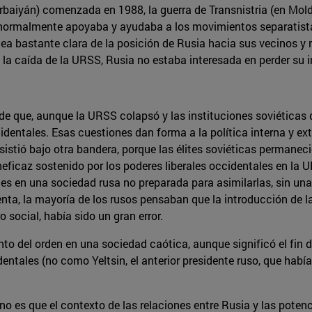
rbaiyán) comenzada en 1988, la guerra de Transnistria (en Mold
ia normalmente apoyaba y ayudaba a los movimientos separatist
ea bastante clara de la posición de Rusia hacia sus vecinos y re
 la caída de la URSS, Rusia no estaba interesada en perder su i
 de que, aunque la URSS colapsó y las instituciones soviéticas 
dentales. Esas cuestiones dan forma a la política interna y ex
istió bajo otra bandera, porque las élites soviéticas permanec
ineficaz sostenido por los poderes liberales occidentales en la
es en una sociedad rusa no preparada para asimilarlas, sin una 
enta, la mayoría de los rusos pensaban que la introducción de 
 social, había sido un gran error.
iento del orden en una sociedad caótica, aunque significó el fi
entales (no como Yeltsin, el anterior presidente ruso, que había 
no es que el contexto de las relaciones entre Rusia y las pot