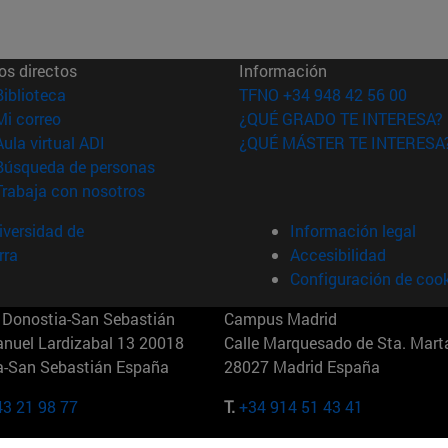
os directos
Información
(abre en nueva ventana)
Biblioteca
TFNO +34 948 42 56 00
(abre en nueva ventana)
Mi correo
¿QUÉ GRADO TE INTERESA?
(abre en nueva ventana)
Aula virtual ADI
¿QUÉ MÁSTER TE INTERESA
(abre en nueva ventana)
Búsqueda de personas
(abre en nueva ventana)
Trabaja con nosotros
versidad de
Información legal
rra
Accesibilidad
Configuración de coo
Donostia-San Sebastián
Campus Madrid
anuel Lardizabal 13 20018
Calle Marquesado de Sta. Marta
a-San Sebastián España
28027 Madrid España
43 21 98 77
T.
+34 914 51 43 41
Nueva York (IESE)
Campus Munich (IESE)