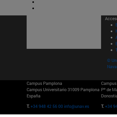
Acces
© Uni
Nava
Campus Pamplona
Campus 
Campus Universitario 31009 Pamplona
Pº de M
España
Donosti
T.
+34 948 42 56 00
info@unav.es
T.
+34 9
Campus Madrid (IESE)
Campus 