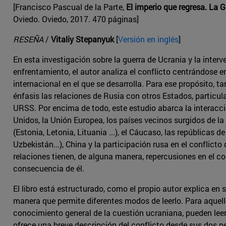
[Francisco Pascual de la Parte,
El imperio que regresa. La 
Oviedo. Oviedo, 2017. 470 páginas]
RESEÑA
/
Vitaliy Stepanyuk
[
Versión en inglés
]
En esta investigación sobre la guerra de Ucrania y la interv
enfrentamiento, el autor analiza el conflicto centrándose e
internacional en el que se desarrolla. Para ese propósito, 
énfasis las relaciones de Rusia con otros Estados, particul
URSS. Por encima de todo, este estudio abarca la interacc
Unidos, la Unión Europea, los países vecinos surgidos de l
(Estonia, Letonia, Lituania ...), el Cáucaso, las repúblicas d
Uzbekistán...), China y la participación rusa en el conflict
relaciones tienen, de alguna manera, repercusiones en el c
consecuencia de él.
El libro está estructurado, como el propio autor explica en 
manera que permite diferentes modos de leerlo. Para aquel
conocimiento general de la cuestión ucraniana, pueden leer 
ofrece una breve descripción del conflicto desde sus dos p