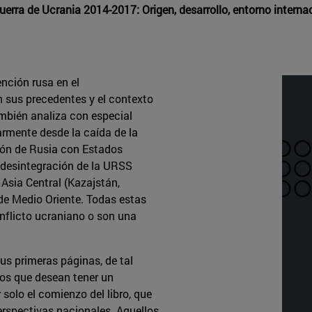
Guerra de Ucrania 2014-2017: Origen, desarrollo, entorno intern
ención rusa en el
n sus precedentes y el contexto
también analiza con especial
armente desde la caída de la
ión de Rusia con Estados
a desintegración de la URSS
e Asia Central (Kazajstán,
o de Medio Oriente. Todas estas
onflicto ucraniano o son una
sus primeras páginas, de tal
los que desean tener un
solo el comienzo del libro, que
erspectivas nacionales. Aquellos