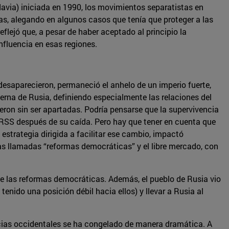
avia) iniciada en 1990, los movimientos separatistas en
as, alegando en algunos casos que tenía que proteger a las
flejó que, a pesar de haber aceptado al principio la
nfluencia en esas regiones.
desaparecieron, permaneció el anhelo de un imperio fuerte,
terna de Rusia, definiendo especialmente las relaciones del
ieron sin ser apartadas. Podría pensarse que la supervivencia
 URSS después de su caída. Pero hay que tener en cuenta que
estrategia dirigida a facilitar ese cambio, impactó
las llamadas “reformas democráticas” y el libre mercado, con
n de las reformas democráticas. Además, el pueblo de Rusia vio
tenido una posición débil hacia ellos) y llevar a Rusia al
encias occidentales se ha congelado de manera dramática. A