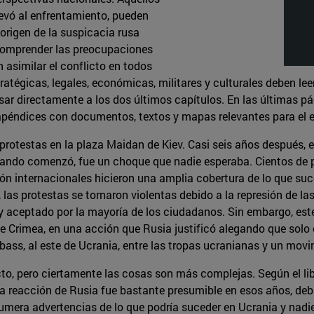
levó al enfrentamiento, pueden
 origen de la suspicacia rusa
 comprender las preocupaciones
 asimilar el conflicto en todos
tégicas, legales, económicas, militares y culturales deben leer 
ar directamente a los dos últimos capítulos. En las últimas p
 apéndices con documentos, textos y mapas relevantes para el e
otestas en la plaza Maidan de Kiev. Casi seis años después, el 
Cuando comenzó, fue un choque que nadie esperaba. Cientos de p
ón internacionales hicieron una amplia cobertura de lo que suce
las protestas se tornaron violentas debido a la represión de la
 aceptado por la mayoría de los ciudadanos. Sin embargo, este l
de Crimea, en una acción que Rusia justificó alegando que solo 
ss, al este de Ucrania, entre las tropas ucranianas y un movi
to, pero ciertamente las cosas son más complejas. Según el libr
a reacción de Rusia fue bastante presumible en esos años, debi
numera advertencias de lo que podría suceder en Ucrania y nadie 