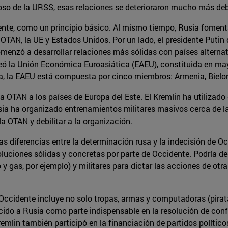
pso de la URSS, esas relaciones se deterioraron mucho más debi
te, como un principio básico. Al mismo tiempo, Rusia fomentab
OTAN, la UE y Estados Unidos. Por un lado, el presidente Putin 
omenzó a desarrollar relaciones más sólidas con países altern
eó la Unión Económica Euroasiática (EAEU), constituida en mayo
, la EAEU está compuesta por cinco miembros: Armenia, Bielorr
OTAN a los países de Europa del Este. El Kremlin ha utilizado
ia ha organizado entrenamientos militares masivos cerca de la
a OTAN y debilitar a la organización.
s diferencias entre la determinación rusa y la indecisión de Oc
luciones sólidas y concretas por parte de Occidente. Podría deci
 gas, por ejemplo) y militares para dictar las acciones de otra
 Occidente incluye no solo tropas, armas y computadoras (pirata
ecido a Rusia como parte indispensable en la resolución de conf
emlin también participó en la financiación de partidos político