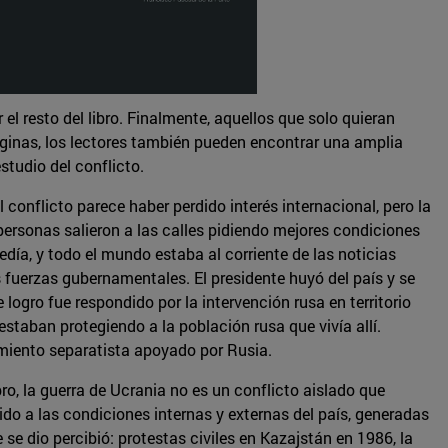
el resto del libro. Finalmente, aquellos que solo quieran
áginas, los lectores también pueden encontrar una amplia
studio del conflicto.
conflicto parece haber perdido interés internacional, pero la
ersonas salieron a las calles pidiendo mejores condiciones
día, y todo el mundo estaba al corriente de las noticias
s fuerzas gubernamentales. El presidente huyó del país y se
ogro fue respondido por la intervención rusa en territorio
estaban protegiendo a la población rusa que vivía allí.
miento separatista apoyado por Rusia.
o, la guerra de Ucrania no es un conflicto aislado que
do a las condiciones internas y externas del país, generadas
se dio percibió: protestas civiles en Kazajstán en 1986, la