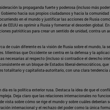
ideración la propaganda fuerte y poderosa (incluso más poder
el Gobierno hacia sus propios ciudadanos y hacia la comunidad
 ocurriendo en el mundo y justificar las acciones de Rusia com
l de EEUU es oprimir a Rusia y fomentar el desorden global. En 
ciones patrióticas para crear un sentido de unidad, contra un a
ca de cuán diferente es la visión de Rusia sobre el mundo, la se
 Mientras que Occidente se centra en la defensa y la aplicaci
s necesarias al respecto (incluso si contradice el derecho inte
 consistente en un bloque de Estados liberal-democráticos, que 
 totalitario y capitalista-autoritario, con una clara tendencia a
 día es la política exterior rusa. Destaca la idea de que el con
mpleja. Deja claro que las relaciones internacionales no func
e vista sobre cómo se rige el mundo y sobre cuáles deberían s
ación internacional y el rechazo del poder como la única forma d