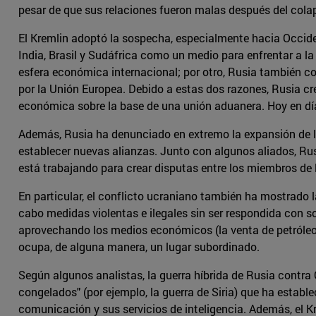
pesar de que sus relaciones fueron malas después del cola
El Kremlin adoptó la sospecha, especialmente hacia Occiden
India, Brasil y Sudáfrica como un medio para enfrentar a la 
esfera económica internacional; por otro, Rusia también c
por la Unión Europea. Debido a estas dos razones, Rusia cr
económica sobre la base de una unión aduanera. Hoy en día
Además, Rusia ha denunciado en extremo la expansión de la 
establecer nuevas alianzas. Junto con algunos aliados, Rus
está trabajando para crear disputas entre los miembros de l
En particular, el conflicto ucraniano también ha mostrado la
cabo medidas violentas e ilegales sin ser respondida con so
aprovechando los medios económicos (la venta de petróleo y
ocupa, de alguna manera, un lugar subordinado.
Según algunos analistas, la guerra híbrida de Rusia contra
congelados" (por ejemplo, la guerra de Siria) que ha establ
comunicación y sus servicios de inteligencia. Además, el Kr