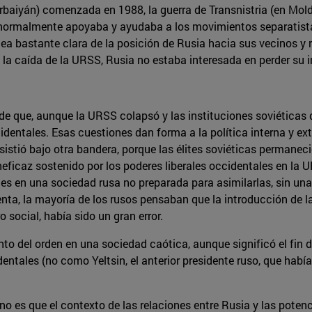
rbaiyán) comenzada en 1988, la guerra de Transnistria (en Mold
ia normalmente apoyaba y ayudaba a los movimientos separatist
ea bastante clara de la posición de Rusia hacia sus vecinos y re
 la caída de la URSS, Rusia no estaba interesada en perder su i
 de que, aunque la URSS colapsó y las instituciones soviéticas 
dentales. Esas cuestiones dan forma a la política interna y ex
istió bajo otra bandera, porque las élites soviéticas permanec
ineficaz sostenido por los poderes liberales occidentales en la
es en una sociedad rusa no preparada para asimilarlas, sin una 
enta, la mayoría de los rusos pensaban que la introducción de 
 social, había sido un gran error.
iento del orden en una sociedad caótica, aunque significó el fi
entales (no como Yeltsin, el anterior presidente ruso, que había 
no es que el contexto de las relaciones entre Rusia y las pot