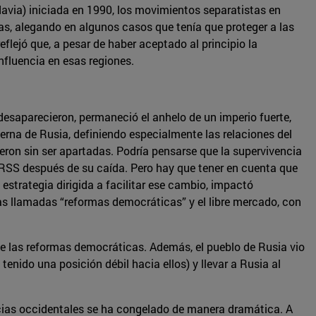
avia) iniciada en 1990, los movimientos separatistas en
as, alegando en algunos casos que tenía que proteger a las
flejó que, a pesar de haber aceptado al principio la
nfluencia en esas regiones.
desaparecieron, permaneció el anhelo de un imperio fuerte,
terna de Rusia, definiendo especialmente las relaciones del
ieron sin ser apartadas. Podría pensarse que la supervivencia
 URSS después de su caída. Pero hay que tener en cuenta que
estrategia dirigida a facilitar ese cambio, impactó
las llamadas “reformas democráticas” y el libre mercado, con
n de las reformas democráticas. Además, el pueblo de Rusia vio
tenido una posición débil hacia ellos) y llevar a Rusia al
encias occidentales se ha congelado de manera dramática. A