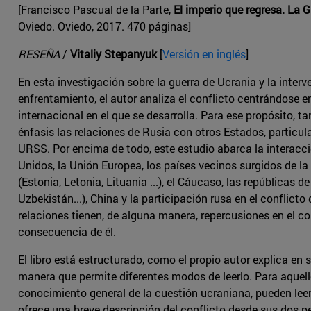
[Francisco Pascual de la Parte,
El imperio que regresa. La 
Oviedo. Oviedo, 2017. 470 páginas]
RESEÑA
/
Vitaliy Stepanyuk
[
Versión en inglés
]
En esta investigación sobre la guerra de Ucrania y la interv
enfrentamiento, el autor analiza el conflicto centrándose e
internacional en el que se desarrolla. Para ese propósito, 
énfasis las relaciones de Rusia con otros Estados, particul
URSS. Por encima de todo, este estudio abarca la interacc
Unidos, la Unión Europea, los países vecinos surgidos de l
(Estonia, Letonia, Lituania ...), el Cáucaso, las repúblicas d
Uzbekistán...), China y la participación rusa en el conflict
relaciones tienen, de alguna manera, repercusiones en el c
consecuencia de él.
El libro está estructurado, como el propio autor explica en 
manera que permite diferentes modos de leerlo. Para aquel
conocimiento general de la cuestión ucraniana, pueden leer 
ofrece una breve descripción del conflicto desde sus dos p