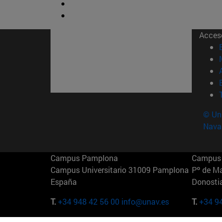
Acces
© Uni
Nava
Campus Pamplona
Campus 
Campus Universitario 31009 Pamplona
Pº de M
España
Donosti
T.
+34 948 42 56 00
info@unav.es
T.
+34 9
Campus Madrid (IESE)
Campus 