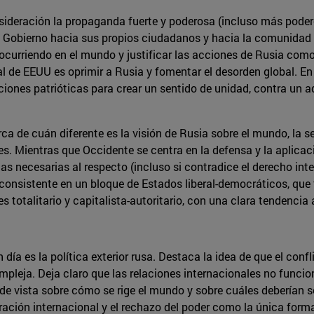
ideración la propaganda fuerte y poderosa (incluso más poder
el Gobierno hacia sus propios ciudadanos y hacia la comunidad
 ocurriendo en el mundo y justificar las acciones de Rusia com
l de EEUU es oprimir a Rusia y fomentar el desorden global. En 
ciones patrióticas para crear un sentido de unidad, contra un a
ca de cuán diferente es la visión de Rusia sobre el mundo, la se
 Mientras que Occidente se centra en la defensa y la aplicaci
s necesarias al respecto (incluso si contradice el derecho inte
 consistente en un bloque de Estados liberal-democráticos, que 
 totalitario y capitalista-autoritario, con una clara tendencia a
 día es la política exterior rusa. Destaca la idea de que el con
mpleja. Deja claro que las relaciones internacionales no func
e vista sobre cómo se rige el mundo y sobre cuáles deberían s
ación internacional y el rechazo del poder como la única forma d