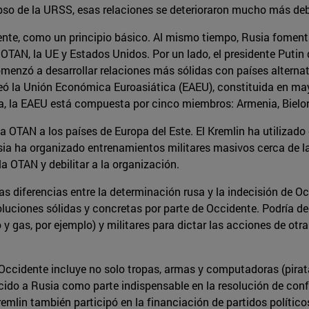
pso de la URSS, esas relaciones se deterioraron mucho más debi
te, como un principio básico. Al mismo tiempo, Rusia fomentab
OTAN, la UE y Estados Unidos. Por un lado, el presidente Putin 
omenzó a desarrollar relaciones más sólidas con países altern
eó la Unión Económica Euroasiática (EAEU), constituida en mayo
, la EAEU está compuesta por cinco miembros: Armenia, Bielorr
OTAN a los países de Europa del Este. El Kremlin ha utilizado
ia ha organizado entrenamientos militares masivos cerca de la
a OTAN y debilitar a la organización.
s diferencias entre la determinación rusa y la indecisión de Oc
luciones sólidas y concretas por parte de Occidente. Podría deci
 gas, por ejemplo) y militares para dictar las acciones de otra
 Occidente incluye no solo tropas, armas y computadoras (pirata
ecido a Rusia como parte indispensable en la resolución de conf
emlin también participó en la financiación de partidos político