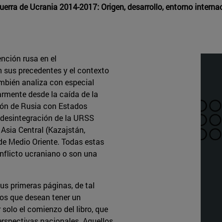
Guerra de Ucrania 2014-2017: Origen, desarrollo, entorno intern
ención rusa en el
n sus precedentes y el contexto
también analiza con especial
armente desde la caída de la
ión de Rusia con Estados
a desintegración de la URSS
e Asia Central (Kazajstán,
o de Medio Oriente. Todas estas
onflicto ucraniano o son una
sus primeras páginas, de tal
los que desean tener un
solo el comienzo del libro, que
erspectivas nacionales. Aquellos