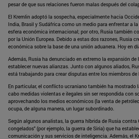
pesar de que sus relaciones fueron malas después del cola
El Kremlin adoptó la sospecha, especialmente hacia Occiden
India, Brasil y Sudáfrica como un medio para enfrentar a la 
esfera económica internacional; por otro, Rusia también c
por la Unión Europea. Debido a estas dos razones, Rusia cr
económica sobre la base de una unión aduanera. Hoy en día
Además, Rusia ha denunciado en extremo la expansión de la 
establecer nuevas alianzas. Junto con algunos aliados, Rus
está trabajando para crear disputas entre los miembros de l
En particular, el conflicto ucraniano también ha mostrado la
cabo medidas violentas e ilegales sin ser respondida con so
aprovechando los medios económicos (la venta de petróleo y
ocupa, de alguna manera, un lugar subordinado.
Según algunos analistas, la guerra híbrida de Rusia contra
congelados" (por ejemplo, la guerra de Siria) que ha establ
comunicación y sus servicios de inteligencia. Además, el Kr