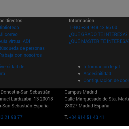
os directos
Información
(abre en nueva ventana)
Biblioteca
TFNO +34 948 42 56 00
(abre en nueva ventana)
Mi correo
¿QUÉ GRADO TE INTERESA?
(abre en nueva ventana)
Aula virtual ADI
¿QUÉ MÁSTER TE INTERESA
(abre en nueva ventana)
Búsqueda de personas
(abre en nueva ventana)
Trabaja con nosotros
versidad de
Información legal
rra
Accesibilidad
Configuración de coo
Donostia-San Sebastián
Campus Madrid
anuel Lardizabal 13 20018
Calle Marquesado de Sta. Marta
a-San Sebastián España
28027 Madrid España
43 21 98 77
T.
+34 914 51 43 41
Nueva York (IESE)
Campus Munich (IESE)