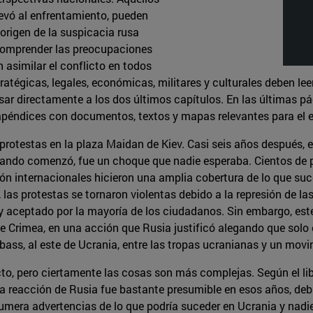
levó al enfrentamiento, pueden
 origen de la suspicacia rusa
 comprender las preocupaciones
 asimilar el conflicto en todos
tégicas, legales, económicas, militares y culturales deben leer 
ar directamente a los dos últimos capítulos. En las últimas p
 apéndices con documentos, textos y mapas relevantes para el e
otestas en la plaza Maidan de Kiev. Casi seis años después, el 
Cuando comenzó, fue un choque que nadie esperaba. Cientos de p
ón internacionales hicieron una amplia cobertura de lo que suce
las protestas se tornaron violentas debido a la represión de la
 aceptado por la mayoría de los ciudadanos. Sin embargo, este l
de Crimea, en una acción que Rusia justificó alegando que solo 
ss, al este de Ucrania, entre las tropas ucranianas y un movi
to, pero ciertamente las cosas son más complejas. Según el libr
a reacción de Rusia fue bastante presumible en esos años, debi
numera advertencias de lo que podría suceder en Ucrania y nadie 