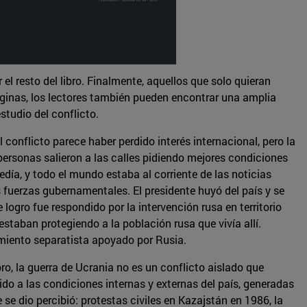
el resto del libro. Finalmente, aquellos que solo quieran
áginas, los lectores también pueden encontrar una amplia
studio del conflicto.
conflicto parece haber perdido interés internacional, pero la
ersonas salieron a las calles pidiendo mejores condiciones
día, y todo el mundo estaba al corriente de las noticias
s fuerzas gubernamentales. El presidente huyó del país y se
ogro fue respondido por la intervención rusa en territorio
estaban protegiendo a la población rusa que vivía allí.
miento separatista apoyado por Rusia.
o, la guerra de Ucrania no es un conflicto aislado que
do a las condiciones internas y externas del país, generadas
se dio percibió: protestas civiles en Kazajstán en 1986, la