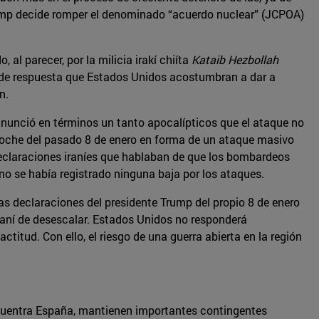
Trump decide romper el denominado “acuerdo nuclear” (JCPOA)
al parecer, por la milicia irakí chiíta
Kataib Hezbollah
o de respuesta que Estados Unidos acostumbran a dar a
n.
 anunció en términos un tanto apocalípticos que el ataque no
a noche del pasado 8 de enero en forma de un ataque masivo
 declaraciones iraníes que hablaban de que los bombardeos
o se había registrado ninguna baja por los ataques.
s declaraciones del presidente Trump del propio 8 de enero
iraní de desescalar. Estados Unidos no responderá
itud. Con ello, el riesgo de una guerra abierta en la región
encuentra España, mantienen importantes contingentes