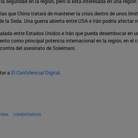
 la seguridad en la región, pero sí está interesada en una regió
 las que China tratará de mantener la crisis dentro de unos lím
e la Seda. Una guerra abierta entre USA e Irán podría afectar 
calada entre Estados Unidos e Irán que pueda desembocar en u
miento como principal potencia internacional en la región, en e
n contra del asesinato de Soleimani.
utor a
El Confidencial Digital
.
ENSA
COMENTARIOS