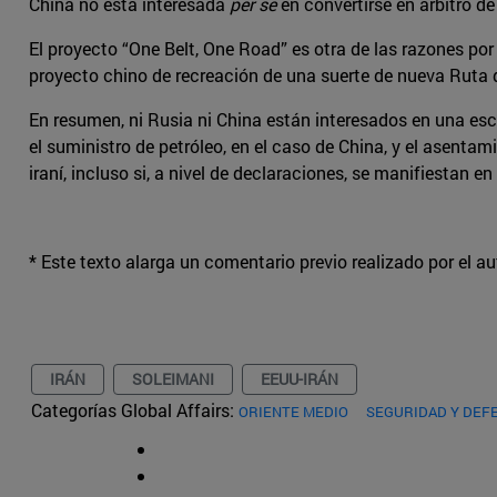
China no está interesada
per se
en convertirse en árbitro de
El proyecto “One Belt, One Road” es otra de las razones por
proyecto chino de recreación de una suerte de nueva Ruta d
En resumen, ni Rusia ni China están interesados en una es
el suministro de petróleo, en el caso de China, y el asenta
iraní, incluso si, a nivel de declaraciones, se manifiestan e
* Este texto alarga un comentario previo realizado por el a
IRÁN
SOLEIMANI
EEUU-IRÁN
Categorías Global Affairs:
ORIENTE MEDIO
SEGURIDAD Y DEF