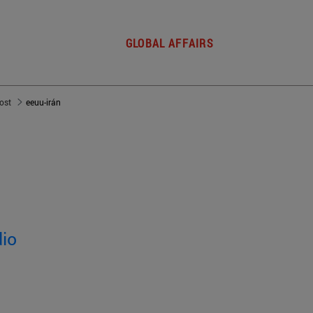
GLOBAL AFFAIRS
post
eeuu-irán
dio