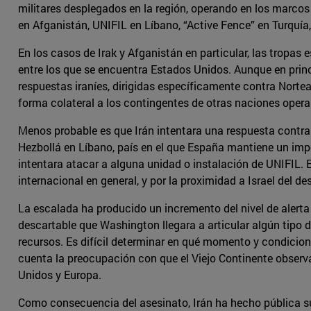
militares desplegados en la región, operando en los marcos
en Afganistán, UNIFIL en Líbano, “Active Fence” en Turquía,
En los casos de Irak y Afganistán en particular, las tropa
entre los que se encuentra Estados Unidos. Aunque en princ
respuestas iraníes, dirigidas específicamente contra Norte
forma colateral a los contingentes de otras naciones oper
Menos probable es que Irán intentara una respuesta contr
Hezbollá en Líbano, país en el que España mantiene un impor
intentara atacar a alguna unidad o instalación de UNIFIL
internacional en general, y por la proximidad a Israel del d
La escalada ha producido un incremento del nivel de alerta 
descartable que Washington llegara a articular algún tipo d
recursos. Es difícil determinar en qué momento y condicione
cuenta la preocupación con que el Viejo Continente observa 
Unidos y Europa.
Como consecuencia del asesinato, Irán ha hecho pública su