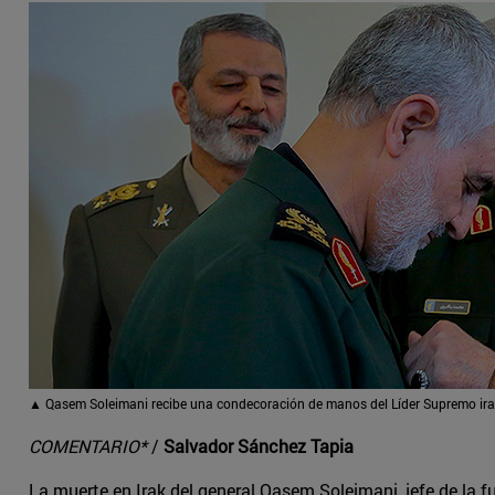
▲ Qasem Soleimani recibe una condecoración de manos del Líder Supremo iran
COMENTARIO*
/
Salvador Sánchez Tapia
La muerte en Irak del general Qasem Soleimani, jefe de la f