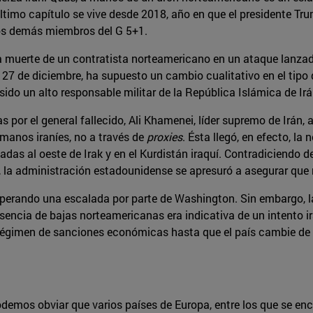
 último capítulo se vive desde 2018, año en que el presidente 
los demás miembros del G 5+1.
 muerte de un contratista norteamericano en un ataque lanzado, 
o 27 de diciembre, ha supuesto un cambio cualitativo en el tip
 sido un alto responsable militar de la República Islámica de Irá
 por el general fallecido, Ali Khamenei, líder supremo de Irán,
 manos iraníes, no a través de
proxies
. Ésta llegó, en efecto, l
adas al oeste de Irak y en el Kurdistán iraquí. Contradiciendo
a administración estadounidense se apresuró a asegurar que n
sperando una escalada por parte de Washington. Sin embargo, la
usencia de bajas norteamericanas era indicativa de un intento 
égimen de sanciones económicas hasta que el país cambie de act
 podemos obviar que varios países de Europa, entre los que se 