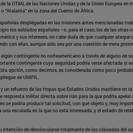
 de la OTAN, de las Naciones Unidas y de la Unión Europea en 
 o “Atalanta” en la zona del Cuerno de África.
s españolas desplegadas en las misiones antes mencionadas tra
ipio los soldados españoles –o, para el caso, los de las otras
américa y sus intereses, no cabe duda de que cualquier ataque
ando con ellas, aunque sólo sea por una cuestión de mera proxi
a algún contingente no norteamericano a través de alguno de s
tante contingente cuya seguridad podría verse afectada si este 
. Esta opción, como decimos, es considerada como poco probabl
espliegue de UNIFIL.
y un refuerzo de las tropas que Estados Unidos mantiene en la r
e respuesta militar directa sobre Irán para la que podría apelar
s se podría producir tal solicitud, con qué objeto y, muy impo
una escalada en la que no está interesada, y el estado de relat
 intención de desvincularse totalmente de las cláusulas del a