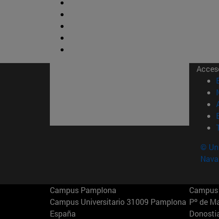
Acces
© Uni
Nava
Campus Pamplona
Campus 
Campus Universitario 31009 Pamplona
Pº de M
España
Donosti