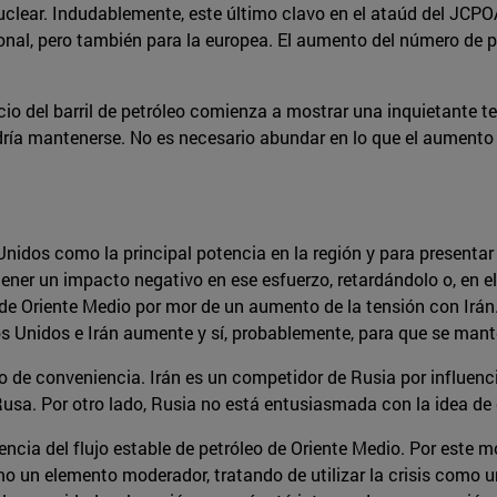
uclear. Indudablemente, este último clavo en el ataúd del JCP
onal, pero también para la europea. El aumento del número de p
cio del barril de petróleo comienza a mostrar una inquietante te
ría mantenerse. No es necesario abundar en lo que el aumento d
nidos como la principal potencia en la región y para presenta
tener un impacto negativo en ese esfuerzo, retardándolo o, en e
 de Oriente Medio por mor de un aumento de la tensión con Irán.
s Unidos e Irán aumente y sí, probablemente, para que se mante
 de conveniencia. Irán es un competidor de Rusia por influencia 
Rusa. Por otro lado, Rusia no está entusiasmada con la idea de
ia del flujo estable de petróleo de Oriente Medio. Por este mot
o un elemento moderador, tratando de utilizar la crisis como u