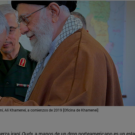
í, Ali Khamenei, a comienzos de 2019 [Oficina de Khamenei]
uerza iraní
Quds
, a manos de un dron norteamericano es un eslab