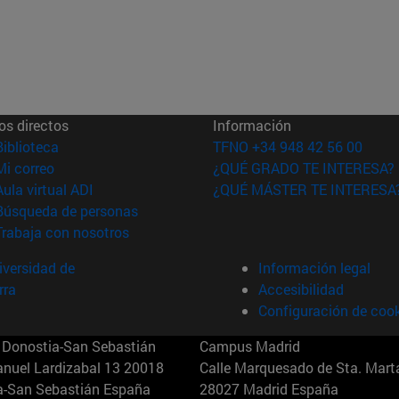
os directos
Información
(abre en nueva ventana)
Biblioteca
TFNO +34 948 42 56 00
(abre en nueva ventana)
Mi correo
¿QUÉ GRADO TE INTERESA?
(abre en nueva ventana)
Aula virtual ADI
¿QUÉ MÁSTER TE INTERESA
(abre en nueva ventana)
Búsqueda de personas
(abre en nueva ventana)
Trabaja con nosotros
versidad de
Información legal
rra
Accesibilidad
Configuración de coo
Donostia-San Sebastián
Campus Madrid
anuel Lardizabal 13 20018
Calle Marquesado de Sta. Marta
a-San Sebastián España
28027 Madrid España