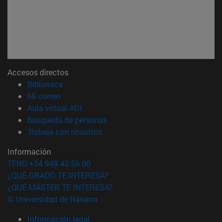
Accesos directos
(abre en nueva ventana)
Biblioteca
(abre en nueva ventana)
Mi correo
(abre en nueva ventana)
Aula virtual ADI
(abre en nueva ventana)
Búsqueda de personas
(abre en nueva ventana)
Trabaja con nosotros
Información
TFNO +34 948 42 56 00
¿QUÉ GRADO TE INTERESA?
¿QUÉ MÁSTER TE INTERESA?
© Universidad de Navarra
Información legal