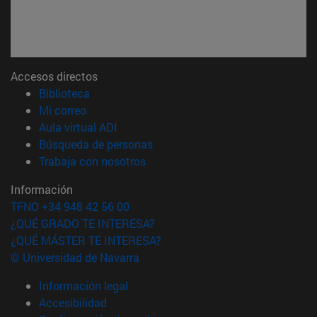
Accesos directos
(abre en nueva ventana)
Biblioteca
(abre en nueva ventana)
Mi correo
(abre en nueva ventana)
Aula virtual ADI
(abre en nueva ventana)
Búsqueda de personas
(abre en nueva ventana)
Trabaja con nosotros
Información
TFNO +34 948 42 56 00
¿QUÉ GRADO TE INTERESA?
¿QUÉ MÁSTER TE INTERESA?
© Universidad de Navarra
Información legal
Accesibilidad