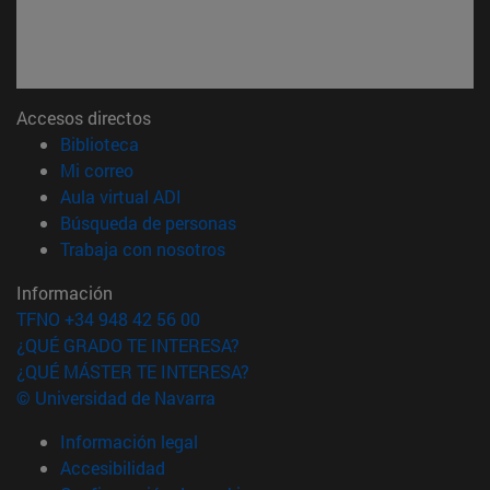
Accesos directos
(abre en nueva ventana)
Biblioteca
(abre en nueva ventana)
Mi correo
(abre en nueva ventana)
Aula virtual ADI
(abre en nueva ventana)
Búsqueda de personas
(abre en nueva ventana)
Trabaja con nosotros
Información
TFNO +34 948 42 56 00
¿QUÉ GRADO TE INTERESA?
¿QUÉ MÁSTER TE INTERESA?
© Universidad de Navarra
Información legal
Accesibilidad