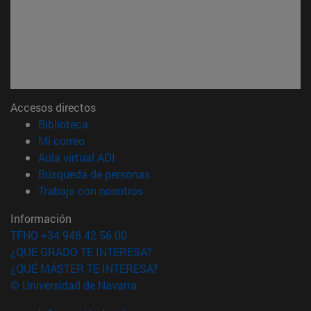
Accesos directos
(abre en nueva ventana)
Biblioteca
(abre en nueva ventana)
Mi correo
(abre en nueva ventana)
Aula virtual ADI
(abre en nueva ventana)
Búsqueda de personas
(abre en nueva ventana)
Trabaja con nosotros
Información
TFNO +34 948 42 56 00
¿QUÉ GRADO TE INTERESA?
¿QUÉ MÁSTER TE INTERESA?
© Universidad de Navarra