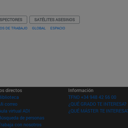
NSPECTORES
SATÉLITES ASESINOS
S DE TRABAJO
GLOBAL
ESPACIO
os directos
Información
(abre en nueva ventana)
Biblioteca
TFNO +34 948 42 56 00
(abre en nueva ventana)
Mi correo
¿QUÉ GRADO TE INTERESA?
(abre en nueva ventana)
Aula virtual ADI
¿QUÉ MÁSTER TE INTERESA
(abre en nueva ventana)
Búsqueda de personas
(abre en nueva ventana)
Trabaja con nosotros