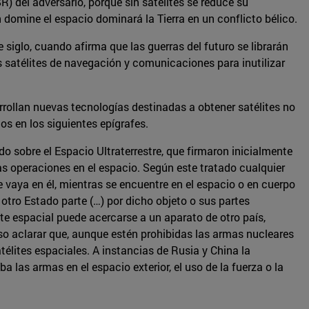
R) del adversario, porque sin satélites se reduce su
 domine el espacio dominará la Tierra en un conflicto bélico.
 siglo, cuando afirma que las guerras del futuro se librarán
s satélites de navegación y comunicaciones para inutilizar
rollan nuevas tecnologías destinadas a obtener satélites no
s en los siguientes epígrafes.
o sobre el Espacio Ultraterrestre, que firmaron inicialmente
las operaciones en el espacio. Según este tratado cualquier
ue vaya en él, mientras se encuentre en el espacio o en cuerpo
otro Estado parte (…) por dicho objeto o sus partes
lite espacial puede acercarse a un aparato de otro país,
iso aclarar que, aunque estén prohibidas las armas nucleares
télites espaciales. A instancias de Rusia y China la
las armas en el espacio exterior, el uso de la fuerza o la