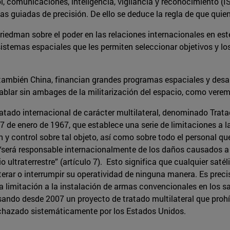
, comunicaciones, inteligencia, vigilancia y reconocimiento (IS
 guiadas de precisión. De ello se deduce la regla de que quien
riedman sobre el poder en las relaciones internacionales en este
sistemas espaciales que les permiten seleccionar objetivos y lo
ambién China, financian grandes programas espaciales y desar
ablar sin ambages de la militarización del espacio, como veremo
atado internacional de carácter multilateral, denominado Tratad
27 de enero de 1967, que establece una serie de limitaciones a 
n y control sobre tal objeto, así como sobre todo el personal q
s “será responsable internacionalmente de los daños causados a 
o ultraterrestre” (artículo 7). Esto significa que cualquier saté
lterar o interrumpir su operatividad de ninguna manera. Es prec
a limitación a la instalación de armas convencionales en los sa
do desde 2007 un proyecto de tratado multilateral que prohíba 
echazado sistemáticamente por los Estados Unidos.